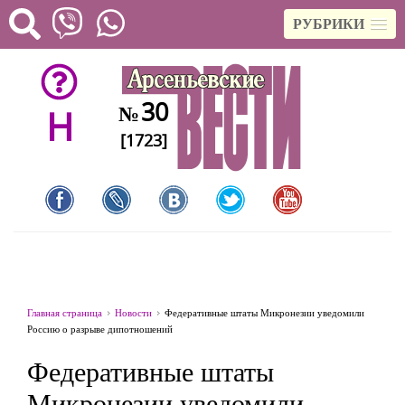
РУБРИКИ
30
№
H
[1723]
Главная страница
Новости
Федеративные штаты Микронезии уведомили
Россию о разрыве дипотношений
Федеративные штаты
Микронезии уведомили