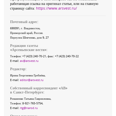
работающая ссылка на оригинал статьи, или на главную
страницу сайта:
https://www.arsvest.ru/
Почтовый адрес:
690091
, г.
Владивосток
,
Приморский край
,
Россия
.
Переулок Шевченко
, дом 9, 27
Редакция газеты
«
Арсеньевские вести
»:
Телефон:
+7 (423) 240-70-21
, факс:
+7 (423) 240-70-22
E-mail:
av@arsvest.ru
Редактор:
Ирина Георгиевна Гребнёва,
E-mail:
editor@arsvest.ru
Собственный корреспондент «АВ»
в Санкт-Петербурге:
Романенко Татьяна Гаврииловна,
Телефон: 8-921-765-5754,
E-mail:
rtg@narod.ru
Отдел рекламы: