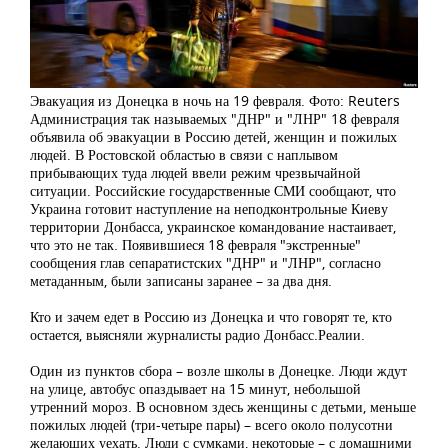
Эвакуация из Донецка в ночь на 19 февраля. Фото: Reuters
Администрация так называемых "ДНР" и "ЛНР" 18 февраля
объявила об эвакуации в Россию детей, женщин и пожилых
людей. В Ростовской областью в связи с наплывом
прибывающих туда людей ввели режим чрезвычайной
ситуации. Российские государственные СМИ сообщают, что
Украина готовит наступление на неподконтрольные Киеву
территории Донбасса, украинское командование настаивает,
что это не так. Появившиеся 18 февраля "экстренные"
сообщения глав сепаратистских "ДНР" и "ЛНР", согласно
метаданным, были записаны заранее – за два дня.
Кто и зачем едет в Россию из Донецка и что говорят те, кто
остается, выясняли журналисты радио Донбасс.Реалии.
Один из пунктов сбора – возле школы в Донецке. Люди ждут
на улице, автобус опаздывает на 15 минут, небольшой
утренний мороз. В основном здесь женщины с детьми, меньше
пожилых людей (три-четыре пары) – всего около полусотни
желающих уехать. Люди с сумками, некоторые – с домашними