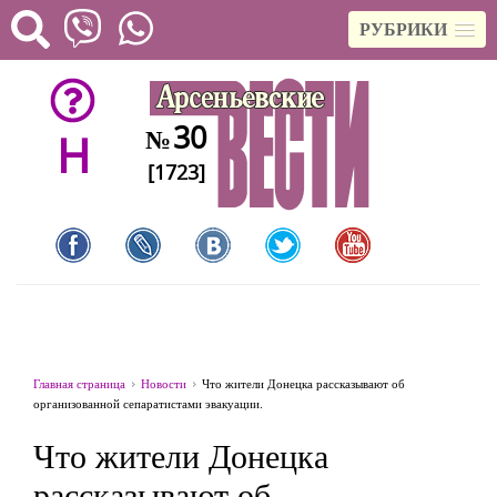
РУБРИКИ
30
№
H
[1723]
Главная страница
Новости
Что жители Донецка рассказывают об
организованной сепаратистами эвакуации.
Что жители Донецка
рассказывают об