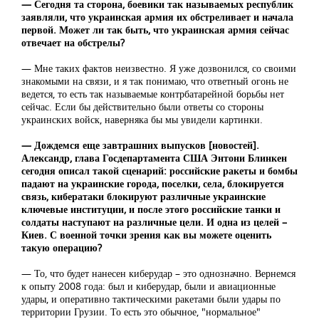
— Сегодня та сторона, боевики так называемых республик
заявляли, что украинская армия их обстреливает и начала
первой. Может ли так быть, что украинская армия сейчас
отвечает на обстрелы?
— Мне таких фактов неизвестно. Я уже дозвонился, со своими
знакомыми на связи, и я так понимаю, что ответный огонь не
ведется, то есть так называемые контрбатарейной борьбы нет
сейчас. Если бы действительно были ответы со стороны
украинских войск, наверняка бы мы увидели картинки.
— Дождемся еще завтрашних выпусков [новостей].
Александр, глава Госдепартамента США Энтони Блинкен
сегодня описал такой сценарий: российские ракеты и бомбы
падают на украинские города, поселки, села, блокируется
связь, кибератаки блокируют различные украинские
ключевые институции, и после этого российские танки и
солдаты наступают на различные цели. И одна из целей –
Киев. С военной точки зрения как вы можете оценить
такую операцию?
— То, что будет нанесен киберудар – это однозначно. Вернемся
к опыту 2008 года: был и киберудар, были и авиационные
удары, и оперативно тактическими ракетами были удары по
территории Грузии. То есть это обычное, "нормальное"