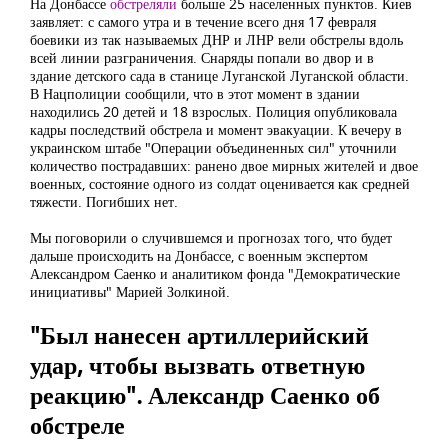
На Донбассе
обстреляли
больше 25 населенных пунктов. Киев
заявляет: с самого утра и в течение всего дня 17 февраля
боевики из так называемых ДНР и ЛНР вели обстрелы вдоль
всей линии разграничения. Снаряды попали во двор и в
здание детского сада в станице Луганской Луганской области.
В Нацполиции сообщили, что в этот момент в здании
находились 20 детей и 18 взрослых. Полиция опубликовала
кадры последствий обстрела и момент эвакуации. К вечеру в
украинском штабе "Операции объединенных сил" уточнили
количество пострадавших: ранено двое мирных жителей и двое
военных, состояние одного из солдат оценивается как средней
тяжести. Погибших нет.
Мы поговорили о случившемся и прогнозах того, что будет
дальше происходить на Донбассе, с военным экспертом
Александром Саенко и аналитиком фонда "Демократические
инициативы" Марией Золкиной.
"Был нанесен артиллерийский
удар, чтобы вызвать ответную
реакцию". Александр Саенко об
обстреле