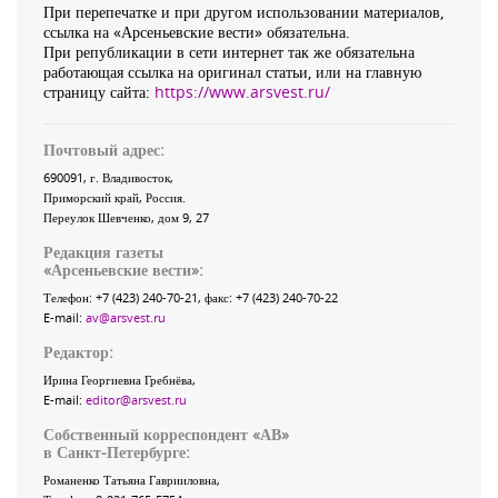
При перепечатке и при другом использовании материалов,
ссылка на «Арсеньевские вести» обязательна.
При републикации в сети интернет так же обязательна
работающая ссылка на оригинал статьи, или на главную
страницу сайта:
https://www.arsvest.ru/
Почтовый адрес:
690091
, г.
Владивосток
,
Приморский край
,
Россия
.
Переулок Шевченко
, дом 9, 27
Редакция газеты
«
Арсеньевские вести
»:
Телефон:
+7 (423) 240-70-21
, факс:
+7 (423) 240-70-22
E-mail:
av@arsvest.ru
Редактор:
Ирина Георгиевна Гребнёва,
E-mail:
editor@arsvest.ru
Собственный корреспондент «АВ»
в Санкт-Петербурге:
Романенко Татьяна Гаврииловна,