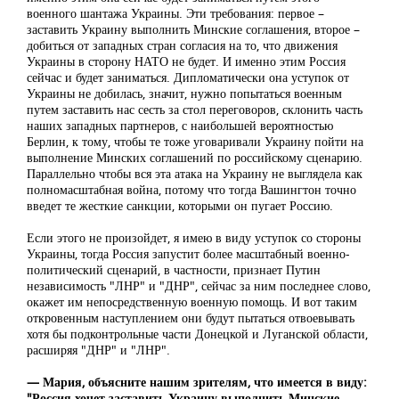
военного шантажа Украины. Эти требования: первое –
заставить Украину выполнить Минские соглашения, второе –
добиться от западных стран согласия на то, что движения
Украины в сторону НАТО не будет. И именно этим Россия
сейчас и будет заниматься. Дипломатически она уступок от
Украины не добилась, значит, нужно попытаться военным
путем заставить нас сесть за стол переговоров, склонить часть
наших западных партнеров, с наибольшей вероятностью
Берлин, к тому, чтобы те тоже уговаривали Украину пойти на
выполнение Минских соглашений по российскому сценарию.
Параллельно чтобы вся эта атака на Украину не выглядела как
полномасштабная война, потому что тогда Вашингтон точно
введет те жесткие санкции, которыми он пугает Россию.
Если этого не произойдет, я имею в виду уступок со стороны
Украины, тогда Россия запустит более масштабный военно-
политический сценарий, в частности, признает Путин
независимость "ЛНР" и "ДНР", сейчас за ним последнее слово,
окажет им непосредственную военную помощь. И вот таким
откровенным наступлением они будут пытаться отвоевывать
хотя бы подконтрольные части Донецкой и Луганской области,
расширяя "ДНР" и "ЛНР".
— Мария, объясните нашим зрителям, что имеется в виду:
"Россия хочет заставить Украину выполнить Минские