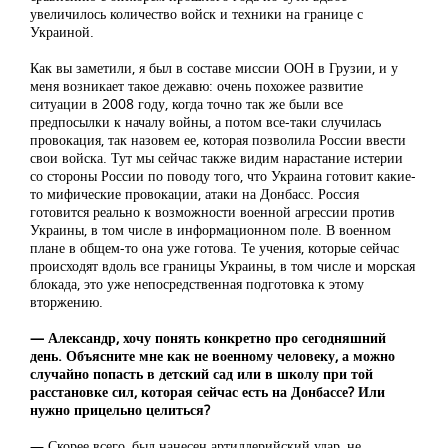
увеличилось количество войск и техники на границе с
Украиной.
Как вы заметили, я был в составе миссии ООН в Грузии, и у
меня возникает такое дежавю: очень похожее развитие
ситуации в 2008 году, когда точно так же были все
предпосылки к началу войны, а потом все-таки случилась
провокация, так назовем ее, которая позволила России ввести
свои войска. Тут мы сейчас также видим нарастание истерии
со стороны России по поводу того, что Украина готовит какие-
то мифические провокации, атаки на Донбасс. Россия
готовится реально к возможности военной агрессии против
Украины, в том числе в информационном поле. В военном
плане в общем-то она уже готова. Те учения, которые сейчас
происходят вдоль все границы Украины, в том числе и морская
блокада, это уже непосредственная подготовка к этому
вторжению.
— Александр, хочу понять конкретно про сегодняшний
день. Объясните мне как не военному человеку, а можно
случайно попасть в детский сад или в школу при той
расстановке сил, которая сейчас есть на Донбассе? Или
нужно прицельно целиться?
— Скорее всего, был нанесен артиллерийский удар, не