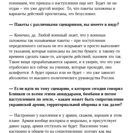
понимаем, что приказа о наступлении еще нет. Будет ли он
отдан – это уже другой вопрос. То, что пакеты заложены и
варианты действий просчитаны, это безусловно.
— Пакеты с различными сценариями, вы имеете в виду?
— Конечно, да. Любой военный знает, что у военных
заложены так называемые пакеты – при поступлении
определенного сигнала он его вскрывает и просто выполняет
те указания, которые написаны на листке бумаги: к такому-то
времени сделать такое-то, алгоритм действий, назовем это так.
Такие вещи прорабатываются заранее, и я уверен, что это уже
отработано все сейчас на учениях, которые проходят, оно
шлифуется. А будет приказ или не будет – это уже зависит
абсолютно от высшего политического руководства России.
— Если идти по тому сценарию, о котором сегодня говорил
Блинкен со всеми этими авиаударами, бомбами и потом
наступлением по земле, – каким может быть сопротивление
украинской армии, территориальной обороны и так далее?
— Настроение у населения и у армии, скажем, хорошее в этом
плане. Армия вообще воспряла и морально, и присутствует
давно задор, армия отступать не будет. Население тоже
настроено в общем-то на сопротивление, потому как мы