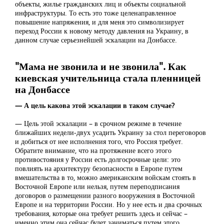
объекты, жилье гражданских лиц и объекты социальной
инфраструктуры. То есть это тоже целенаправленное
повышение напряжения, и для меня это символизирует
переход России к новому методу давления на Украину, в
данном случае серьезнейшей эскалации на Донбассе.
"Мама не звонила и не звонила". Как
киевская учительница стала пленницей
на Донбассе
— А цель какова этой эскалации в таком случае?
— Цель этой эскалации – в срочном режиме в течение
ближайших недели-двух усадить Украину за стол переговоров
и добиться от нее исполнения того, что Россия требует.
Обратите внимание, что на протяжение всего этого
противостояния у России есть долгосрочные цели: это
повлиять на архитектуру безопасности в Европе путем
вмешательства в то, можно американским войскам стоять в
Восточной Европе или нельзя, путем переподписания
договоров о размещении разного вооружения в Восточной
Европе и на территории России. Но у нее есть и два срочных
требования, которые она требует решить здесь и сейчас –
именно этим она сейчас будет заниматься путем этого