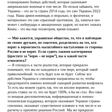
планирование боевых действий, которые оценивают
американские военные в том числе. Но нельзя забывать, что
Украина – это не та страна 2014 года, это уже Украина 2022
года. Наша армия воюющая, и морально, и физически, и
материально это уже серьезный противник. Да, начаться оно
может с киберудара и авиационных ударов, но насчет захвата
Киева – это мы еще посмотрим, время покажет.
— Мне кажется, украинское общество, то, что я наблюдаю
по своим друзьям, по соцсетям, разделилось на тех, кто
верит в вероятность масштабного наступления со стороны
России и не верит. Если судить такими категориями
(простите за "верю – не верю"), вы к какой части
относитесь?
— Я отношусь к части реалистов, которые прекрасно
понимают, что мы не находимся в том мире, который такой
прямолинейный: то есть будет или не будет. Сейчас все
действия Украины и союзников направлены на то, чтобы
предотвратить именно военный сценарий развития конфликта.
То есть мы можем судить так, что он вполне вероятен, но
делать ставку на то, что он будет 100%, я бы не стал. Все-таки
та мощная дипломатическая, информационная и военно-
техническая поддержка, которую оказывают Украине страны-
союзники, оказывает существенное влияние в том числе и на
расчеты и принятие решения Россией. Мы же прекрасно