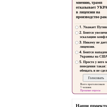
мнению, трамп
отказывает УКР
в лицензии на
производство рак
1. Уважает Путин
2. Боится увелич
эскалацию конфл
3. Никому не дает
лицензии.
4. Боится нападе
Украины на СШ
5. Просто у него 
поведения такая:
обещать и не сдел
Всего проголосовало
1 человек
Прошлые опросы
Наши проект