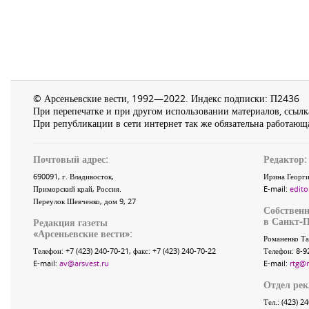
© Арсеньевские вести, 1992—2022. Индекс подписки: П2436
При перепечатке и при другом использовании материалов, ссылка
При републикации в сети интернет так же обязательна работающа
Почтовый адрес:
Редактор:
690091
, г.
Владивосток
,
Ирина Георги
Приморский край
,
Россия
.
E-mail:
edito
Переулок Шевченко
, дом 9, 27
Собственн
в Санкт-П
Редакция газеты
«
Арсеньевские вести
»:
Романенко Та
Телефон:
+7 (423) 240-70-21
, факс:
+7 (423) 240-70-22
Телефон: 8-9
E-mail:
av@arsvest.ru
E-mail:
rtg@
Отдел ре
Тел.: (423) 2