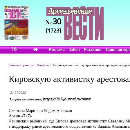
30
№
[1723]
16+
Реклама
ЗаКон
Редакция
Наши автор
Главная страница
Новости
Кировскую активистку арестовали за проведение оди
Кировскую активистку арестова
21.01.2022
София Богаткина, https://7x7-journal.ru/news
Светлана Марина и Вадим Ананьин
Архив «7x7»
Ленинский районный суд Кирова арестовал активистку Светлану Ма
в поддержку ранее арестованного общественника Вадима Ананьина.