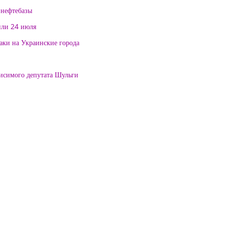
 нефтебазы
или 24 июля
таки на Украинские города
висимого депутата Шульги