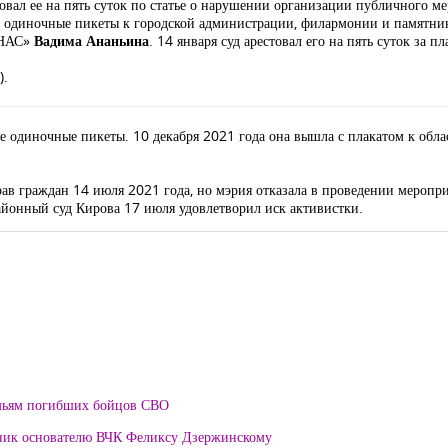
овал ее на пять суток по статье о нарушении организации публичного ме
а одиночные пикеты к городской администрации, филармонии и памятни
РНАС»
Вадима Ананьина
. 14 января суд арестовал его на пять суток за п
).
е одиночные пикеты. 10 декабря 2021 года она вышла с плакатом к обла
рав граждан 14 июля 2021 года, но мэрия отказала в проведении меропри
айонный суд Кирова 17 июля удовлетворил иск активистки.
мьям погибших бойцов СВО
тник основателю ВЧК Феликсу Дзержинскому