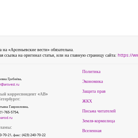
 на «Арсеньевские вести» обязательна.
я ссылка на оригинал статьи, или на главную страницу сайта:
https://w
Политика
евна Гребнёва,
Экономика
r@arsvest.ru
Защита прав
ый корреспондент «АВ»
етербурге:
ЖКХ
тьяна Гаврииловна,
Письма читателей
21-765-5754,
narod.ru
Земля-кормилица
кламы:
Вселенная
40-70-21, факс: (423) 240-70-22