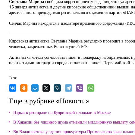
Светлана Марина
сообщила корреспонденту издания, что суд арест
15 января активистка и другие кировские общественники вышли н
арестованного председателя регионального отделения партии «ПА
Сейчас Марина находится в изоляторе временного содержания (ИВС
Кировская активистка Светлана Марина регулярно проводит в город
человека, закрепленных Конституцией РФ.
Активистка хотела согласовать пикет в поддержку избирательных п
на отказ администрации города согласовать пикет. Первомайский р
Теги:
Еще в рубрике «Новости»
Взрыв в ресторане на Кудринской площади в Москве
В Хакасии без лишнего шума отменили миллионную выплату се
Во Владивостоке у здания прокуратуры Приморья открыли памя