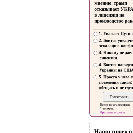
мнению, трамп
отказывает УКР
в лицензии на
производство рак
1. Уважает Путин
2. Боится увелич
эскалацию конфл
3. Никому не дает
лицензии.
4. Боится нападе
Украины на СШ
5. Просто у него 
поведения такая:
обещать и не сдел
Всего проголосовало
1 человек
Прошлые опросы
Наши проект