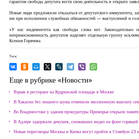
гарантом свободы депутата вести свою деятельность и открыто зая
Новые люди предложили отказаться от депутатского иммунитета, зам
им при исполнении служебных обязанностей — выступлений и голо
«У нас индемнитета как свободы слова нет. Законодательно о
неприкосновенность депутатов наделяет отдельную группу исклю
Ксения Горячева.
Теги:
Еще в рубрике «Новости»
Взрыв в ресторане на Кудринской площади в Москве
В Хакасии без лишнего шума отменили миллионную выплату се
Во Владивостоке у здания прокуратуры Приморья открыли памя
В Адлере задержали девушек, снимавших видео на фоне горящей
Новые переговоры Москвы и Киева могут пройти в Стамбуле 23 