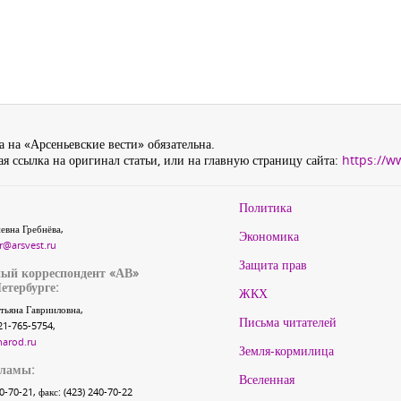
 на «Арсеньевские вести» обязательна.
я ссылка на оригинал статьи, или на главную страницу сайта:
https://w
Политика
евна Гребнёва,
Экономика
r@arsvest.ru
Защита прав
ый корреспондент «АВ»
етербурге:
ЖКХ
тьяна Гаврииловна,
Письма читателей
21-765-5754,
narod.ru
Земля-кормилица
кламы:
Вселенная
40-70-21, факс: (423) 240-70-22