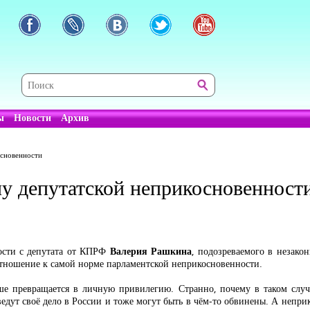
ы
Новости
Архив
основенности
у депутатской неприкосновенност
ности с депутата от КПРФ
Валерия Рашкина
, подозреваемого в незако
тношение к самой норме парламентской неприкосновенности.
ьше превращается в личную привилегию. Странно, почему в таком слу
ведут своё дело в России и тоже могут быть в чём-то обвинены. А непри