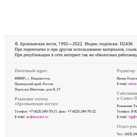
© Арсеньевские вести, 1992—2022. Индекс подписки: П2436
При перепечатке и при другом использовании материалов, ссылка
При републикации в сети интернет так же обязательна работающа
Почтовый адрес:
Редактор:
690091
, г.
Владивосток
,
Ирина Георги
Приморский край
,
Россия
.
E-mail:
edito
Переулок Шевченко
, дом 9, 27
Собственн
в Санкт-П
Редакция газеты
«
Арсеньевские вести
»:
Романенко Та
Телефон:
+7 (423) 240-70-21
, факс:
+7 (423) 240-70-22
Телефон: 8-9
E-mail:
av@arsvest.ru
E-mail:
rtg@
Отдел ре
Тел.: (423) 2