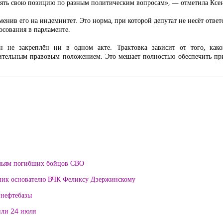
влять свою позицию по разным политическим вопросам», — отметила Ксен
енив его на индемнитет. Это норма, при которой депутат не несёт ответ
сования в парламенте.
н не закреплён ни в одном акте. Трактовка зависит от того, как
чительным правовым положением. Это мешает полностью обеспечить пр
мьям погибших бойцов СВО
тник основателю ВЧК Феликсу Дзержинскому
 нефтебазы
или 24 июля