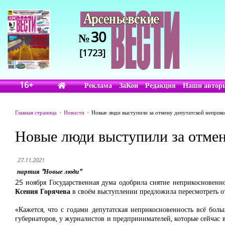
30
№
[1723]
16+
Реклама
ЗаКон
Редакция
Наши автор
Главная страница
Новости
Новые люди выступили за отмену депутатской неприк
Новые люди выступили за отмен
27.11.2021
партия "Новые люди"
25 ноября Государственная дума одобрила снятие неприкосновен
Ксения Горячева
в своём выступлении предложила пересмотреть о
«Кажется, что с годами депутатская неприкосновенность всё бол
губернаторов, у журналистов и предпринимателей, которые сейчас 