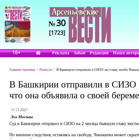
30
№
[1723]
16+
Реклама
ЗаКон
Редакция
Наши автор
Главная страница
Новости
В Башкирии отправили в СИЗО экс-главу штаба Наваль
В Башкирии отправили в СИЗО э
что она объявила о своей берем
11.11.2021
Эхо Москвы
Суд в Башкирии отправил в СИЗО на 2 месяца бывшую главу местно
По мнению следствия, оставаясь на свободе, Чанышева может скрыть