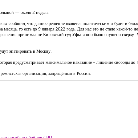
большой — около 2 недель.
ы» сообщил, что данное решение является политическим и будет в бли
есяца, то есть до 9 января 2022 года. Для нас это не стало какой-то 
о решение принимал не Кировский суд Уфы, а оно было спущено сверху.
удут эпатировать в Москву.
которая предусматривает максимальное наказание – лишение свободы до 1
тремистская организация, запрещённая в России.
мьям погибших бойцов СВО