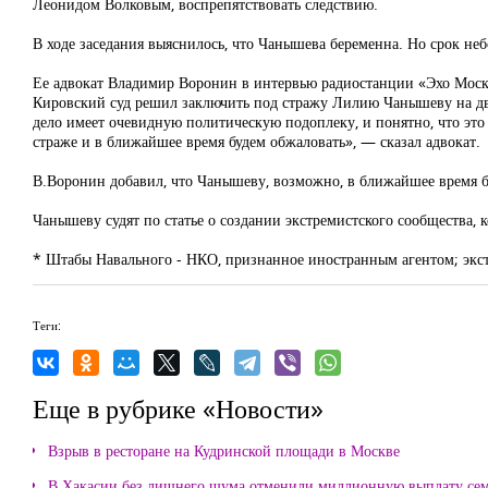
Леонидом Волковым, воспрепятствовать следствию.
В ходе заседания выяснилось, что Чанышева беременна. Но срок не
Ее адвокат Владимир Воронин в интервью радиостанции «Эхо Москв
Кировский суд решил заключить под стражу Лилию Чанышеву на два м
дело имеет очевидную политическую подоплеку, и понятно, что эт
страже и в ближайшее время будем обжаловать», — сказал адвокат.
В.Воронин добавил, что Чанышеву, возможно, в ближайшее время б
Чанышеву судят по статье о создании экстремистского сообщества, 
* Штабы Навального - НКО, признанное иностранным агентом; экс
Теги:
Еще в рубрике «Новости»
Взрыв в ресторане на Кудринской площади в Москве
В Хакасии без лишнего шума отменили миллионную выплату се