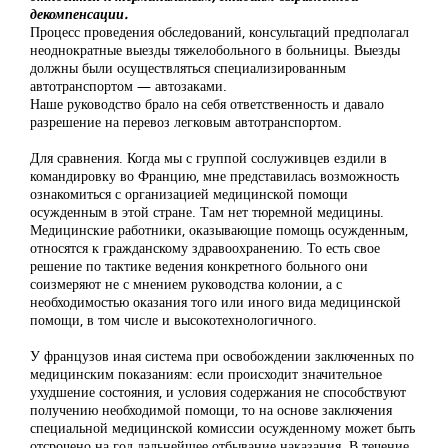
декомпенсации.
Процесс проведения обследований, консультаций предполагал
неоднократные выезды тяжелобольного в больницы. Выезды
должны были осуществляться специализированным
автотранспортом — автозаками.
Наше руководство брало на себя ответственность и давало
разрешение на перевоз легковым автотранспортом.
Для сравнения. Когда мы с группой сослуживцев ездили в
командировку во Францию, мне представилась возможность
ознакомиться с организацией медицинской помощи
осужденным в этой стране. Там нет тюремной медицины.
Медицинские работники, оказывающие помощь осужденным,
относятся к гражданскому здравоохранению. То есть свое
решение по тактике ведения конкретного больного они
соизмеряют не с мнением руководства колонии, а с
необходимостью оказания того или иного вида медицинской
помощи, в том числе и высокотехнологичного.
У французов иная система при освобождении заключенных по
медицинским показаниям: если происходит значительное
ухудшение состояния, и условия содержания не способствуют
получению необходимой помощи, то на основе заключения
специальной медицинской комиссии осужденному может быть
отсрочено на год дальнейшее отбывание наказания. В течение