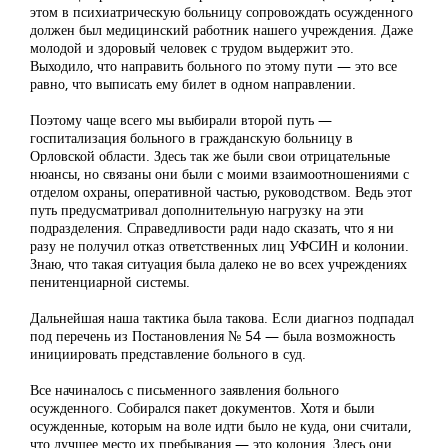
этом в психиатрическую больницу сопровождать осужденного
должен был медицинский работник нашего учреждения. Даже
молодой и здоровый человек с трудом выдержит это.
Выходило, что направить больного по этому пути — это все
равно, что выписать ему билет в одном направлении.
Поэтому чаще всего мы выбирали второй путь —
госпитализация больного в гражданскую больницу в
Орловской области. Здесь так же были свои отрицательные
нюансы, но связаны они были с моими взаимоотношениями с
отделом охраны, оперативной частью, руководством. Ведь этот
путь предусматривал дополнительную нагрузку на эти
подразделения. Справедливости ради надо сказать, что я ни
разу не получил отказ ответственных лиц УФСИН и колонии.
Знаю, что такая ситуация была далеко не во всех учреждениях
пенитенциарной системы.
Дальнейшая наша тактика была такова. Если диагноз подпадал
под перечень из Постановления № 54 — была возможность
инициировать представление больного в суд.
Все начиналось с письменного заявления больного
осужденного. Собирался пакет документов. Хотя и были
осужденные, которым на воле идти было не куда, они считали,
что лучшее место их пребывания — это колония. Здесь они