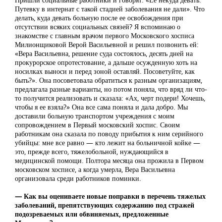
Путевку в интернат с такой стадией заболевания не дали». Что
делать, куда девать больную после ее освобождения при
отсутствии всяких социальных связей? Я вспоминаю о
знакомстве с главным врачом первого Московского хосписа
Милионщиковой Верой Васильевной и решил позвонить ей:
«Вера Васильевна, решение суда состоялось, десять дней на
прокурорское опротестование, а дальше осужденную хоть на
носилках выноси и перед зоной оставляй. Посоветуйте, как
быть?». Она посоветовала обратиться к разным организациям,
предлагала разные варианты, но потом поняла, что вряд ли что-
то получится реализовать и сказала: «Ах, черт подери! Хочешь,
чтобы я ее взяла?» Она все сама поняла и дала добро. Мы
доставили больную транспортом учреждения с моим
сопровождением в Первый московский хоспис. Своим
работникам она сказала по поводу прибытия к ним серийного
убийцы: мне все равно — кто лежит на больничной койке —
это, прежде всего, тяжелобольной, нуждающийся в
медицинской помощи. Полтора месяца она прожила в Первом
московском хосписе, а когда умерла, Вера Васильевна
организовала среди работников поминки.
— Как вы оцениваете новые поправки в перечень тяжелых
заболеваний, препятствующих содержанию под стражей
подозреваемых или обвиняемых, предложенные