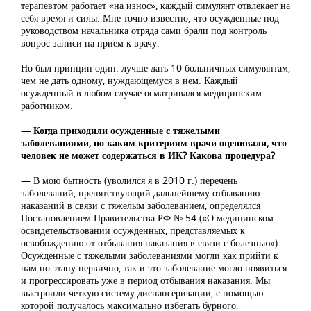
терапевтом работает «на износ», каждый симулянт отвлекает на
себя время и силы. Мне точно известно, что осужденные под
руководством начальника отряда сами брали под контроль
вопрос записи на прием к врачу.
Но был принцип один: лучше дать 10 больничных симулянтам,
чем не дать одному, нуждающемуся в нем. Каждый
осужденный в любом случае осматривался медицинским
работником.
— Когда приходили осужденные с тяжелыми
заболеваниями, по каким критериям врачи оценивали, что
человек не может содержаться в ИК? Какова процедура?
— В мою бытность (уволился я в 2010 г.) перечень
заболеваний, препятствующий дальнейшему отбыванию
наказаний в связи с тяжелым заболеванием, определялся
Постановлением Правительства РФ № 54 («О медицинском
освидетельствовании осужденных, представляемых к
освобождению от отбывания наказания в связи с болезнью»).
Осужденные с тяжелыми заболеваниями могли как прийти к
нам по этапу первично, так и это заболевание могло появиться
и прогрессировать уже в период отбывания наказания. Мы
выстроили четкую систему диспансеризации, с помощью
которой получалось максимально избегать бурного,