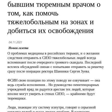
бывшим тюремным врачом о
том, как помочь
тяжелобольным на зонах и
добиться их освобождения
04.11.2021
Новая газета
О проблемах медицины в российских тюрьмах, и о желании
следствия отправить в СИЗО тяжелобольных людей всегда
вспоминают после очередного громкого скандала. Последний
всплеск обсуждений связан с попытками отправить за решетку
сразу после операции ректора Шанинки Сергея Зуева.
ФСИН свою позицию по этому поводу не озвучивает — она
ведь служба исполнения… Но руководство пенитенциарных
учреждений вряд ли радуется арестам тех людей, которые
вполне могут умереть в стенах СИЗО, — крайними будут
тюремщики.
Люди, знающие эту систему изнутри, говорят о серьезной
нехватке врачей и массе других проблем. В частности —