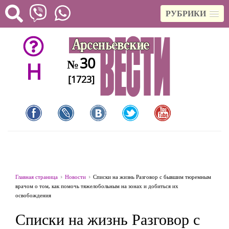
РУБРИКИ
30
№
H
[1723]
Главная страница
Новости
Списки на жизнь Разговор с бывшим тюремным
врачом о том, как помочь тяжелобольным на зонах и добиться их
освобождения
Списки на жизнь Разговор с