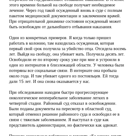
этого времени больной на свободе получает необходимое
лечение. Через год такой осужденный вновь в суде с полным
пакетом медицинской документации и заключением врачей.
При отрицательной динамике состояния осужденный может
быть освобожден от дальнейшего отбывания наказания.
Один из конкретных примеров. Я когда только пришел
работать в колонию, там находилась осужденная, которая
первый свой срок получила за убийство отца. Отсидела восемь
лет. Выйдя на свободу, она убивает мать. Получила десять лет.
Освободили ее по второму сроку уже при мне и устроили в
один из интернатов в близлежащей области. У человека были
потеряны все социальные связи. В интернате она пробыла
около года. И там убивает одного из постояльцев. Ей тогда
дали 15 лет. И она снова оказывается у нас.
При обследовании находим быстро прогрессирующее
онкологическое неоперабельное заболевание легких в
четвертой стадии. Районный суд отказал в освобождении.
Были поданы документы на пересмотр в областной суд,
который отменил решение районного суда и освободил ее в
связи с тяжелым заболеванием. Я выступал в суде как
представитель администрации, но фактически как адвокат.
Пришли социальные работники и говорят: «Ее некуда девать.