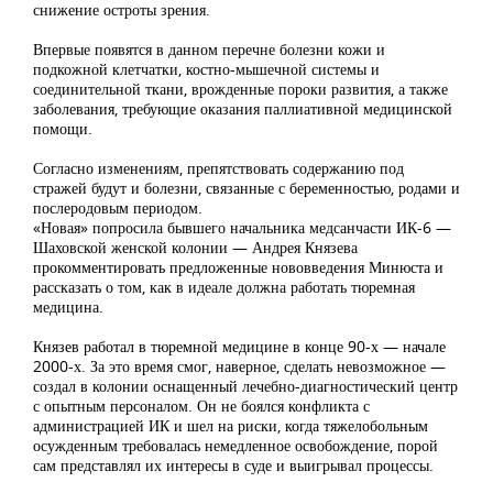
снижение остроты зрения.
Впервые появятся в данном перечне болезни кожи и
подкожной клетчатки, костно-мышечной системы и
соединительной ткани, врожденные пороки развития, а также
заболевания, требующие оказания паллиативной медицинской
помощи.
Согласно изменениям, препятствовать содержанию под
стражей будут и болезни, связанные с беременностью, родами и
послеродовым периодом.
«Новая» попросила бывшего начальника медсанчасти ИК-6 —
Шаховской женской колонии — Андрея Князева
прокомментировать предложенные нововведения Минюста и
рассказать о том, как в идеале должна работать тюремная
медицина.
Князев работал в тюремной медицине в конце 90-х — начале
2000-х. За это время смог, наверное, сделать невозможное —
создал в колонии оснащенный лечебно-диагностический центр
с опытным персоналом. Он не боялся конфликта с
администрацией ИК и шел на риски, когда тяжелобольным
осужденным требовалась немедленное освобождение, порой
сам представлял их интересы в суде и выигрывал процессы.