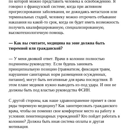
по которой можно представить человека к освобождению. Я
говорил о французской системе, когда при активном
прогрессировании заболевания, не дожидаясь метастазов или
терминальных стадий, человеку можно отсрочить отбывание
наказания на какой-то срок, когда он будет иметь возможность
получить квалифицированную, специализированную,
высокотехнологичную помощь.
— Как вы считаете, медицина на зоне должна быть
тюремной или гражданской?
— У меня двоякий ответ. Врачи в колонии полностью
подчинены руководству. Если будешь занимать
принципиальную позицию (травматизм, фиксация травм,
нарушение санитарных норм размещения осужденных,
питание), могут быть негативные для врача последствия. В
этом плане медиков нужно выводить из-под удара. И они не
должны быть под властью руководства ФСИН.
С другой стороны, как наше здравоохранение примет в свои
ряды тюремную медицину? Как заинтересовать гражданского
врача, чтобы он поменял свое комфортное место на работу в
условиях пенитенциарных учреждений? Кто пойдет работать в
колонию? Должна быть иная система оплаты и другая
мотивация.