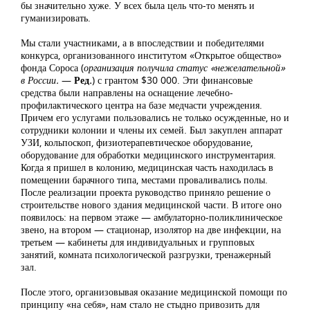
бы значительно хуже. У всех была цель что-то менять и
гуманизировать.
Мы стали участниками, а в впоследствии и победителями
конкурса, организованного институтом «Открытое общество»
фонда Сороса (
организация получила статус «нежелательной»
в России.
—
Ред.
) с грантом $30 000. Эти финансовые
средства были направлены на оснащение лечебно-
профилактического центра на базе медчасти учреждения.
Причем его услугами пользовались не только осужденные, но и
сотрудники колонии и члены их семей. Был закуплен аппарат
УЗИ, кольпоскоп, физиотерапевтическое оборудование,
оборудование для обработки медицинского инструментария.
Когда я пришел в колонию, медицинская часть находилась в
помещении барачного типа, местами проваливались полы.
После реализации проекта руководство приняло решение о
строительстве нового здания медицинской части. В итоге оно
появилось: на первом этаже — амбулаторно-поликлиническое
звено, на втором — стационар, изолятор на две инфекции, на
третьем — кабинеты для индивидуальных и групповых
занятий, комната психологической разгрузки, тренажерный
зал.
После этого, организовывая оказание медицинской помощи по
принципу «на себя», нам стало не стыдно привозить для