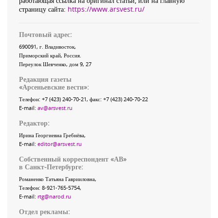
работающая ссылка на оригинал статьи, или на главную
страницу сайта:
https://www.arsvest.ru/
Почтовый адрес:
690091
, г.
Владивосток
,
Приморский край
,
Россия
.
Переулок Шевченко
, дом 9, 27
Редакция газеты
«
Арсеньевские вести
»:
Телефон:
+7 (423) 240-70-21
, факс:
+7 (423) 240-70-22
E-mail:
av@arsvest.ru
Редактор:
Ирина Георгиевна Гребнёва,
E-mail:
editor@arsvest.ru
Собственный корреспондент «АВ»
в Санкт-Петербурге:
Романенко Татьяна Гаврииловна,
Телефон: 8-921-765-5754,
E-mail:
rtg@narod.ru
Отдел рекламы: