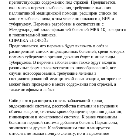
препятствующих содержанию под стражей. Предлагается,
включить в перечень заболевания, требующие оказания
паллиативной медицинской помощи, расширен список по
многим заболеваниям, в том числе по онкологии, ВИЧ и
туберкулезу. Перечень разработан в соответствии с
Международной классификацией болезней МКБ-10, говорится
в пояснительной записке.
СПРАВКА «НОВОЙ»
Предполагается, что перечень будет включать в себя и
расширенный список инфекционных болезней, среди которых
помимо туберкулеза органов дыхания будут и иные виды
туберкулеза. В перечень заболеваний также будут входить
различные формы злокачественных новообразований, все
случаи новообразований, требующие лечения в
специализированной медицинской организации, которое не
может быть проведено в месте содержания под стражей, а
также лимфомы и лейкоз.
Собираются расширить список заболеваний крови,
эндокринной системы, расстройства питания и нарушения
обмена веществ, системы кровообращения, органов дыхания,
пищеварения и мочеполовой системы. К ранее указанным
болезням нервной системы добавятся болезнь Паркинсона,
эпилепсия и другие. К заболеваниям глаз планируется
относить не только полную слепоту, но и выраженное