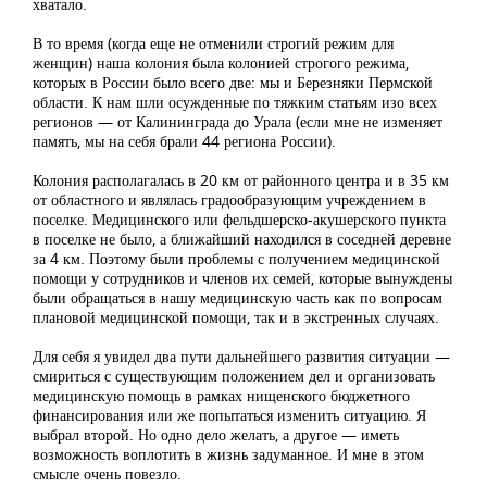
хватало.
В то время (когда еще не отменили строгий режим для
женщин) наша колония была колонией строгого режима,
которых в России было всего две: мы и Березняки Пермской
области. К нам шли осужденные по тяжким статьям изо всех
регионов — от Калининграда до Урала (если мне не изменяет
память, мы на себя брали 44 региона России).
Колония располагалась в 20 км от районного центра и в 35 км
от областного и являлась градообразующим учреждением в
поселке. Медицинского или фельдшерско-акушерского пункта
в поселке не было, а ближайший находился в соседней деревне
за 4 км. Поэтому были проблемы с получением медицинской
помощи у сотрудников и членов их семей, которые вынуждены
были обращаться в нашу медицинскую часть как по вопросам
плановой медицинской помощи, так и в экстренных случаях.
Для себя я увидел два пути дальнейшего развития ситуации —
смириться с существующим положением дел и организовать
медицинскую помощь в рамках нищенского бюджетного
финансирования или же попытаться изменить ситуацию. Я
выбрал второй. Но одно дело желать, а другое — иметь
возможность воплотить в жизнь задуманное. И мне в этом
смысле очень повезло.