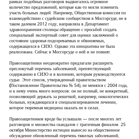
рамках подобных разговоров выдвигалось огромное
количество предложений, которые как-то могли изменить
участь больных людей. Например, Общественная комиссия по
взаимодействию с судейским сообществом в Мосгорсуде, не в
таком далеком 2012 году, направляла в Департамент
здравоохранения столицы обращение с просьбой создать
специальный экспертный совет для оценки заключений о
состоянии здоровья подозреваемых и обвиняемых,
содержащихся в СИЗО. Однако эта инициатива не была
реализована. Сейчас в Мосгорсуде о ней и не помнят.
Правозащитники неоднократно предлагали расширить
пресловутый перечень заболеваний, препятствующий
содержанию в СИЗО и в колониях, которым руководствуются
судьи. Этот список, утвержденный правительством
(
Постановление Правительства № 54), не менялся с 2004 года,
и к нему очень много вопросов: он не полный, не конкретный,
позволяющий держать за решеткой, например, онкологических
больных, нуждающихся в специализированном лечении,
которое тюремная медицина оказать не в силах.
Правозащитников вроде бы услышали — после многих лет
разговоров и множества скандалов с трагичным финалом. 25
октября Министерство юстиции вынесло на общественное
обсуждение обновленный перечень тяжелых заболеваний,