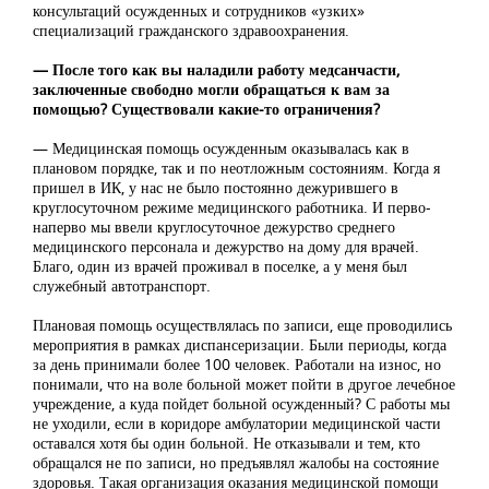
консультаций осужденных и сотрудников «узких»
специализаций гражданского здравоохранения.
— После того как вы наладили работу медсанчасти,
заключенные свободно могли обращаться к вам за
помощью? Существовали какие-то ограничения?
— Медицинская помощь осужденным оказывалась как в
плановом порядке, так и по неотложным состояниям. Когда я
пришел в ИК, у нас не было постоянно дежурившего в
круглосуточном режиме медицинского работника. И перво-
наперво мы ввели круглосуточное дежурство среднего
медицинского персонала и дежурство на дому для врачей.
Благо, один из врачей проживал в поселке, а у меня был
служебный автотранспорт.
Плановая помощь осуществлялась по записи, еще проводились
мероприятия в рамках диспансеризации. Были периоды, когда
за день принимали более 100 человек. Работали на износ, но
понимали, что на воле больной может пойти в другое лечебное
учреждение, а куда пойдет больной осужденный? С работы мы
не уходили, если в коридоре амбулатории медицинской части
оставался хотя бы один больной. Не отказывали и тем, кто
обращался не по записи, но предъявлял жалобы на состояние
здоровья. Такая организация оказания медицинской помощи