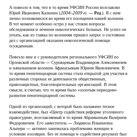
А повезло в том, что в то время УФСИН России возглавлял
Юрий Иванович Калинин (
2004–2009 гг.
—
Ред.
). Я с ним
лично познакомился во время его посещения нашей колонии.
В тот момент особенно остро у нас стояли вопросы
обследования и лечения онкологических больных. Не успел он
уехать, как из главка по колониям пришел запрос о состоянии
дел с организацией оказания онкологической помощи
осужденным.
Повезло мне и с руководителем регионального УФСИН по
Орловской области — Суровцевым Владимиром Алексеевичем
и начальником колонии Афанасьевым Юрием Яковлевичем. В
то время пенитенциарная система стала открытой для участия в
различных сторонах ее деятельности общественных,
правозащитных, благотворительных организаций. В этом
смысле, я считаю, что то время было «золотым периодом»
развития пенитенциарной системы.
Одной из организаций, с которой было налажено тесное
взаимодействие, был «Центр содействия реформе уголовного
правосудия», возглавляемый в то время Абрамкиным Валерием
Федоровичем. Его заместитель — Людмила Ильинична
Альперн — активно занималась проблемами женщин в
условиях изоляции. Без ее помощи и содействия результат был