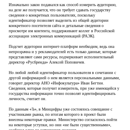
Изначально закон подавался как способ измерить аудиторию,
на деле же получается, что он требует сдавать государству
сведения о конкретных пользователях, поскольку
идентификатор позволяет выделить из общей аудитории
конкретного посетителя сайта и детальные сведения о
просмотре им контента, поддерживают коллег в Российской
ассоциации электронных коммуникаций (РАЭК).
Подсчет аудитории интернет-платформ необходим, ведь она
непрозрачна и у рекламодателей есть только данные, которые
представляют сами ресурсы, подчеркивает исполнительный
директор «Русбренда» Алексей Поповичев.
Но любой любой идентификатор пользователя в сочетании с
другой информацией о нем является персональными данными,
говорит директор АНО «Инфокультура» Иван Бегтин.
Сведения, которые получит измеритель, при уже имеющейся у
государства информации точно позволят идентифицировать
личность, считает он.
По данным «Ъ», в Минцифры уже состоялось совещание с
участниками рынка, по итогам которого в проект были
внесены некоторые правки. Министерство согласилось пойти
на некоторые уступки, но они «не были существенными»,
сообщил один из источников издания.