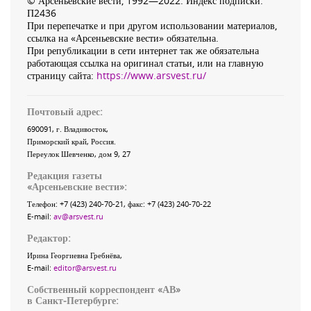
© Арсеньевские вести, 1992—2022. Индекс подписки:
П2436
При перепечатке и при другом использовании материалов,
ссылка на «Арсеньевские вести» обязательна.
При републикации в сети интернет так же обязательна
работающая ссылка на оригинал статьи, или на главную
страницу сайта:
https://www.arsvest.ru/
Почтовый адрес:
690091
, г.
Владивосток
,
Приморский край
,
Россия
.
Переулок Шевченко
, дом 9, 27
Редакция газеты
«
Арсеньевские вести
»:
Телефон:
+7 (423) 240-70-21
, факс:
+7 (423) 240-70-22
E-mail:
av@arsvest.ru
Редактор:
Ирина Георгиевна Гребнёва,
E-mail:
editor@arsvest.ru
Собственный корреспондент «АВ»
в Санкт-Петербурге: