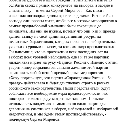
ослабить своих прямых конкурентов на выборах, а заодно и
снизить явку, - отметил Сергей Миронов. - Как гласит
известная поговорка, дьявол кроется в деталях. Вот и сейчас
господа единороссы хотят, чтобы все массовые мероприятия в
рамках предвыборной кампании были сокращены до
минимума. Им они не нужны, потому что они, как и прежде,
делают ставку на свой административный ресурс, на
несчастных бюджетников, которых погонят на избирательные
участки с суровым наказом, за кого им надо проголосовать».
Он напомнил, что на протяжении всех последних лет на
выборах всех уровней наблюдалась одна и та же картина:
низкая явка играет на руку «Единой России». Именно с этим,
уверен лидер социалистов, связано желание этой партии
ограничить любой ценой предвыборные мероприятия.
«Хочу подчеркнуть, что партия «Справедливая Россия – За
правду» действовала и будет действовать строго в рамках
российского законодательства. Наши представители будут
соблюдать все необходимые меры предосторожности, но,
повторю – только предусмотренные законом. Попытки
использовать пандемию, кампанию по вакцинации для
давления на участников выборов, наблюдателей и избирателей
недопустимы, и мы будем этому противодействовать», -
подчеркнул Сергей Миронов.