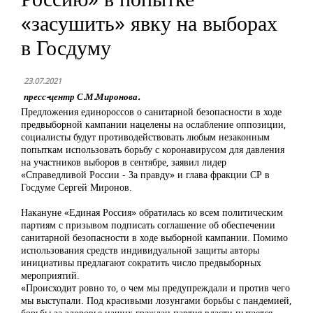
«засушить» явку на выборах
в Госдуму
23.07.2021
пресс-центр С.М.Миронова.
Предложения единороссов о санитарной безопасности в ходе
предвыборной кампании нацелены на ослабление оппозиции,
социалисты будут противодействовать любым незаконным
попыткам использовать борьбу с коронавирусом для давления
на участников выборов в сентябре, заявил лидер
«Справедливой России - За правду» и глава фракции СР в
Госдуме Сергей Миронов.
Накануне «Единая Россия» обратилась ко всем политическим
партиям с призывом подписать соглашение об обеспечении
санитарной безопасности в ходе выборной кампании. Помимо
использования средств индивидуальной защиты авторы
инициативы предлагают сократить число предвыборных
мероприятий.
«Происходит ровно то, о чем мы предупреждали и против чего
мы выступали. Под красивыми лозунгами борьбы с пандемией,
борьбы за здоровье наших граждан партия власти пытается