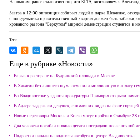
Напомним, ранее стало известно, что КГГА, возглавляемая Александ
Завтра в 12:00 оппозиция собирает людей в парке Шевченко, отку
с понедельника правительственный квартал должен быть заблокиро
кровавого разгона "Беркутом" мирной демонстрации студентов в ноч
Теги:
Еще в рубрике «Новости»
Взрыв в ресторане на Кудринской площади в Москве
В Хакасии без лишнего шума отменили миллионную выплату се
Во Владивостоке у здания прокуратуры Приморья открыли памя
В Адлере задержали девушек, снимавших видео на фоне горящей
Новые переговоры Москвы и Киева могут пройти в Стамбуле 23 
Два человека погибли и около десяти пострадали после ночной а
Подростки напали на водителя автобуса в центре Владивостока