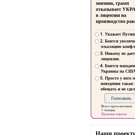
мнению, трамп
отказывает УКР
в лицензии на
производство рак
1. Уважает Путин
2. Боится увелич
эскалацию конфл
3. Никому не дает
лицензии.
4. Боится нападе
Украины на СШ
5. Просто у него 
поведения такая:
обещать и не сдел
Всего проголосовало
1 человек
Прошлые опросы
Наши проект