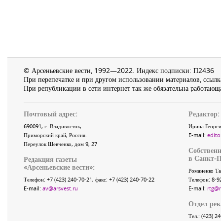
© Арсеньевские вести, 1992—2022. Индекс подписки: П2436
При перепечатке и при другом использовании материалов, ссылка
При републикации в сети интернет так же обязательна работающа
Почтовый адрес:
Редактор:
690091
, г.
Владивосток
,
Ирина Георги
Приморский край
,
Россия
.
E-mail:
edito
Переулок Шевченко
, дом 9, 27
Собственн
в Санкт-П
Редакция газеты
«
Арсеньевские вести
»:
Романенко Та
Телефон:
+7 (423) 240-70-21
, факс:
+7 (423) 240-70-22
Телефон: 8-9
E-mail:
av@arsvest.ru
E-mail:
rtg@
Отдел ре
Тел.: (423) 2