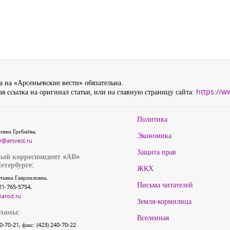
 на «Арсеньевские вести» обязательна.
я ссылка на оригинал статьи, или на главную страницу сайта:
https://w
Политика
евна Гребнёва,
Экономика
r@arsvest.ru
Защита прав
ый корреспондент «АВ»
етербурге:
ЖКХ
тьяна Гаврииловна,
Письма читателей
21-765-5754,
narod.ru
Земля-кормилица
кламы:
Вселенная
40-70-21, факс: (423) 240-70-22