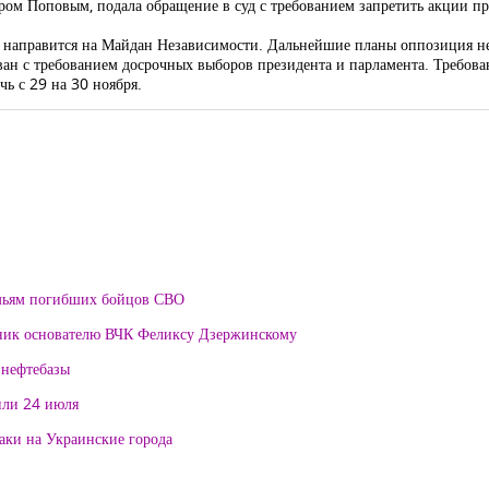
ром Поповым, подала обращение в суд с требованием запретить акции пр
да направится на Майдан Независимости. Дальнейшие планы оппозиция не
ван с требованием досрочных выборов президента и парламента. Требов
ь с 29 на 30 ноября.
мьям погибших бойцов СВО
тник основателю ВЧК Феликсу Дзержинскому
 нефтебазы
или 24 июля
таки на Украинские города