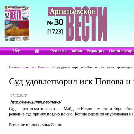
30
№
[1723]
16+
Реклама
ЗаКон
Редакция
Наши автор
Главная страница
Новости
Суд удовлетворил иск Попова и запретил Евромайдан
Суд удовлетворил иск Попова и
01.12.2013
http://www.unian.net/news/
Суд запретил митинговать на Майдане Независимости и Европейской
решение суд принял поздно ночью. Копию решения опубликовал на 
Решение принял судья Санин.