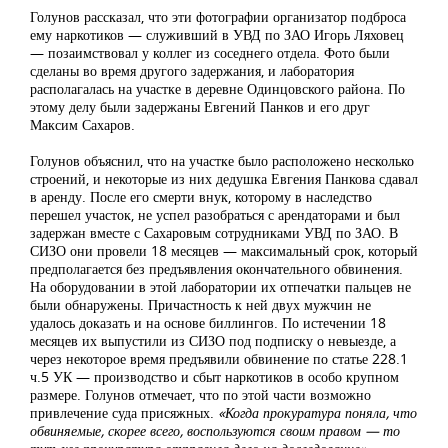
Голунов рассказал, что эти фотографии организатор подброса
ему наркотиков — служивший в УВД по ЗАО Игорь Ляховец
— позаимствовал у коллег из соседнего отдела. Фото были
сделаны во время другого задержания, и лаборатория
располагалась на участке в деревне Одинцовского района. По
этому делу были задержаны Евгений Панков и его друг
Максим Сахаров.
Голунов объяснил, что на участке было расположено несколько
строений, и некоторые из них дедушка Евгения Панкова сдавал
в аренду. После его смерти внук, которому в наследство
перешел участок, не успел разобраться с арендаторами и был
задержан вместе с Сахаровым сотрудниками УВД по ЗАО. В
СИЗО они провели 18 месяцев — максимальный срок, который
предполагается без предъявления окончательного обвинения.
На оборудовании в этой лаборатории их отпечатки пальцев не
были обнаружены. Причастность к ней двух мужчин не
удалось доказать и на основе биллингов. По истечении 18
месяцев их выпустили из СИЗО под подписку о невыезде, а
через некоторое время предъявили обвинение по статье 228.1
ч.5 УК — производство и сбыт наркотиков в особо крупном
размере. Голунов отмечает, что по этой части возможно
привлечение суда присяжных.
«Когда прокуратура поняла, что
обвиняемые, скорее всего, воспользуются своим правом — то