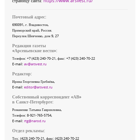
страницу сайта:
https://www.arsvest.ru/
Почтовый адрес:
690091
, г.
Владивосток
,
Приморский край
,
Россия
.
Переулок Шевченко
, дом 9, 27
Редакция газеты
«
Арсеньевские вести
»:
Телефон:
+7 (423) 240-70-21
, факс:
+7 (423) 240-70-22
E-mail:
av@arsvest.ru
Редактор:
Ирина Георгиевна Гребнёва,
E-mail:
editor@arsvest.ru
Собственный корреспондент «АВ»
в Санкт-Петербурге:
Романенко Татьяна Гаврииловна,
Телефон: 8-921-765-5754,
E-mail:
rtg@narod.ru
Отдел рекламы:
Тел.: (423) 240-70-21, факс: (423) 240-70-22