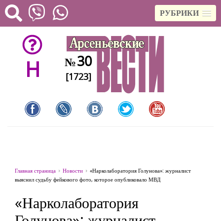
РУБРИКИ
30
№
H
[1723]
Главная страница
Новости
«Нарколаборатория Голунова»: журналист
выяснил судьбу фейкового фото, которое опубликовало МВД
«Нарколаборатория
Голунова»: журналист