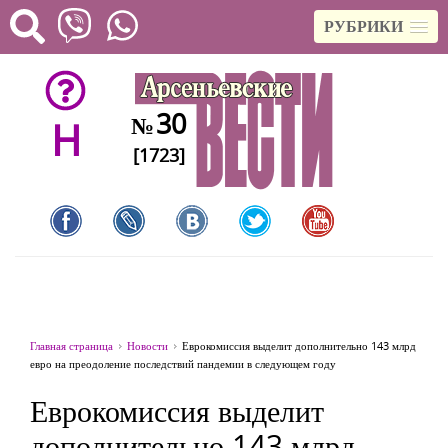
РУБРИКИ
30
№
H
[1723]
Главная страница
Новости
Еврокомиссия выделит дополнительно 143 млрд
евро на преодоление последствий пандемии в следующем году
Еврокомиссия выделит
дополнительно 143 млрд