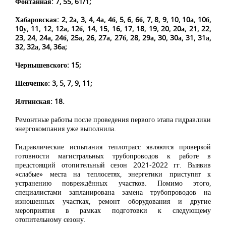
Фонтанная: 7, 55, 61/1;
Хабаровская: 2, 2а, 3, 4, 4а, 4б, 5, 6, 6б, 7, 8, 9, 10, 10а, 10б,
10у, 11, 12, 12а, 12б, 14, 15, 16, 17, 18, 19, 20, 20а, 21, 22,
23, 24, 24а, 24б, 25а, 26, 27а, 27б, 28, 29а, 30, 30а, 31, 31а,
32, 32а, 34, 36а;
Чернышевского: 15;
Шевченко: 3, 5, 7, 9, 11;
Ялтинская: 18.
Ремонтные работы после проведения первого этапа гидравлики
энергокомпания уже выполнила.
Гидравлические испытания теплотрасс являются проверкой
готовности магистральных трубопроводов к работе в
предстоящий отопительный сезон 2021-2022 гг. Выявив
«слабые» места на теплосетях, энергетики приступят к
устранению повреждённых участков. Помимо этого,
специалистами запланирована замена трубопроводов на
изношенных участках, ремонт оборудования и другие
мероприятия в рамках подготовки к следующему
отопительному сезону.