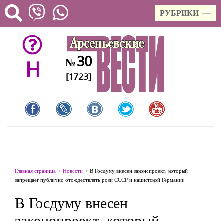
РУБРИКИ
30
№
H
[1723]
Главная страница
Новости
В Госдуму внесен законопроект, который
запрещает публично отождествлять роли СССР и нацистской Германии
В Госдуму внесен
законопроект, который