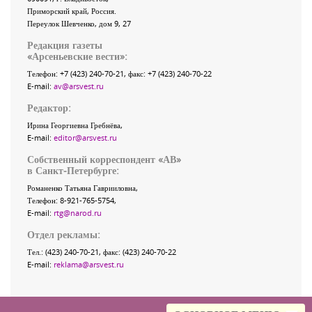
Приморский край
,
Россия
.
Переулок Шевченко
, дом 9, 27
Редакция газеты
«
Арсеньевские вести
»:
Телефон:
+7 (423) 240-70-21
, факс:
+7 (423) 240-70-22
E-mail:
av@arsvest.ru
Редактор:
Ирина Георгиевна Гребнёва,
E-mail:
editor@arsvest.ru
Собственный корреспондент «АВ»
в Санкт-Петербурге:
Романенко Татьяна Гаврииловна,
Телефон: 8-921-765-5754,
E-mail:
rtg@narod.ru
Отдел рекламы:
Тел.: (423) 240-70-21, факс: (423) 240-70-22
E-mail:
reklama@arsvest.ru