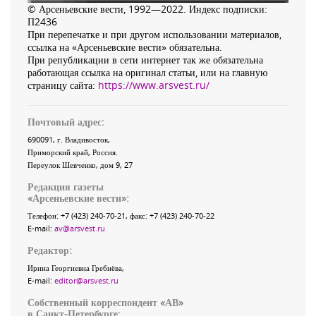
© Арсеньевские вести, 1992—2022. Индекс подписки:
П2436
При перепечатке и при другом использовании материалов,
ссылка на «Арсеньевские вести» обязательна.
При републикации в сети интернет так же обязательна
работающая ссылка на оригинал статьи, или на главную
страницу сайта:
https://www.arsvest.ru/
Почтовый адрес:
690091
, г.
Владивосток
,
Приморский край
,
Россия
.
Переулок Шевченко
, дом 9, 27
Редакция газеты
«
Арсеньевские вести
»:
Телефон:
+7 (423) 240-70-21
, факс:
+7 (423) 240-70-22
E-mail:
av@arsvest.ru
Редактор:
Ирина Георгиевна Гребнёва,
E-mail:
editor@arsvest.ru
Собственный корреспондент «АВ»
в Санкт-Петербурге: