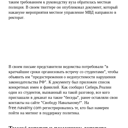
таким требованием к руководству вуза обратилась местная
полиция. В своем твиттере он опубликовал документ, который
накануне мероприятия местное управление МВД направило в
ректорат.
В своем письме представители ведомства потребовали "в
кратчайшие сроки организовать встречу со студентами", чтобы
объявить им "предостережения о недопустимости нарушения
законодательства РФ". К документу был приложен список
конкретных имен и фамилий. Как сообщил Сибирь.Реалии
один из студентов, вызванный на такой разговор, все кого
приглашали в деканат на такие "беседы", ранее оставляли свои
контакты на сайте "Свободу Навальному!". На
free.navalny.com регистрировались те, кто был намерен
пойти на митинг в поддержку политика.
Томск: депутат и помощник депутата