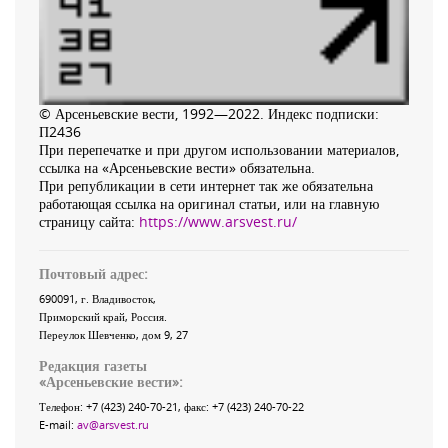
© Арсеньевские вести, 1992—2022. Индекс подписки:
П2436
При перепечатке и при другом использовании материалов,
ссылка на «Арсеньевские вести» обязательна.
При републикации в сети интернет так же обязательна
работающая ссылка на оригинал статьи, или на главную
страницу сайта:
https://www.arsvest.ru/
Почтовый адрес:
690091
, г.
Владивосток
,
Приморский край
,
Россия
.
Переулок Шевченко
, дом 9, 27
Редакция газеты
«
Арсеньевские вести
»:
Телефон:
+7 (423) 240-70-21
, факс:
+7 (423) 240-70-22
E-mail:
av@arsvest.ru