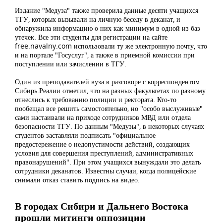
Издание "Медуза" также проверила данные десяти учащихся
ТГУ, которых вызывали на личную беседу в деканат, и
обнаружила информацию о них как минимум в одной из баз
утечек. Все эти студенты для регистрации на сайте
free.navalny.com использовали ту же электронную почту, что
и на портале "Госуслуг", а также в приемной комиссии при
поступлении или зачислении в ТГУ.
Один из преподавателей вуза в разговоре с корреспондентом
Сибирь.Реалии отметил, что на разных факультетах по разному
отнеслись к требованию полиции и ректората. Кто-то
пообещал все решить самостоятельно, но "особо выслуживые"
сами настаивали на приходе сотрудников МВД или отдела
безопасности ТГУ. По данным "Медузы", в некоторых случаях
студентов заставляли подписать "официальное
предостережение о недопустимости действий, создающих
условия для совершения преступлений, административных
правонарушений". При этом учащихся вынуждали это делать
сотрудники деканатов. Известны случаи, когда полицейские
снимали отказ ставить подпись на видео.
В городах Сибири и Дальнего Востока
прошли митинги оппозиции