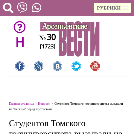
РУБРИКИ
30
№
H
[1723]
Главная страница
Новости
Студентов Томского госуниверситета вызывали
на "беседы" перед протестами
Студентов Томского
госуниверситета вызывали на