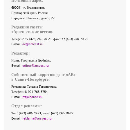
Почтовый адрес:
690091
, г.
Владивосток
,
Приморский край
,
Россия
.
Переулок Шевченко
, дом 9, 27
Редакция газеты
«
Арсеньевские вести
»:
Телефон:
+7 (423) 240-70-21
, факс:
+7 (423) 240-70-22
E-mail:
av@arsvest.ru
Редактор:
Ирина Георгиевна Гребнёва,
E-mail:
editor@arsvest.ru
Собственный корреспондент «АВ»
в Санкт-Петербурге:
Романенко Татьяна Гаврииловна,
Телефон: 8-921-765-5754,
E-mail:
rtg@narod.ru
Отдел рекламы:
Тел.: (423) 240-70-21, факс: (423) 240-70-22
E-mail:
reklama@arsvest.ru