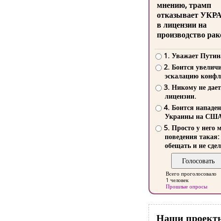
мнению, трамп
отказывает УКР
в лицензии на
производство рак
1. Уважает Путин
2. Боится увелич
эскалацию конфл
3. Никому не дает
лицензии.
4. Боится нападе
Украины на СШ
5. Просто у него 
поведения такая:
обещать и не сдел
Всего проголосовало
1 человек
Прошлые опросы
Наши проект