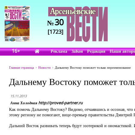
30
№
[1723]
16+
Реклама
ЗаКон
Редакция
Наши автор
Главная страница
Новости
Дальнему Востоку поможет только переименование
Дальнему Востоку поможет тол
15.11.2013
Анна Холодная http://proved-partner.ru
Как помочь Дальнему Востоку? Видимо, отчаявшись и осознав, что
этому региону не помогают, вице-премьер правительства Дмитрий
Дальний Восток развивать теперь будут эзотерикой и ономастикой