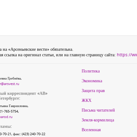
 на «Арсеньевские вести» обязательна.
я ссылка на оригинал статьи, или на главную страницу сайта:
https://w
Политика
евна Гребнёва,
Экономика
r@arsvest.ru
Защита прав
ый корреспондент «АВ»
етербурге:
ЖКХ
тьяна Гаврииловна,
Письма читателей
21-765-5754,
narod.ru
Земля-кормилица
кламы:
Вселенная
40-70-21, факс: (423) 240-70-22