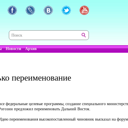
ы
Новости
Архив
ько переименование
 все федеральные целевые программы, создание специального министерс
 Рогозин предложил переименовать Дальний Восток.
. Идею переименования высокопоставленный чиновник высказал на фору