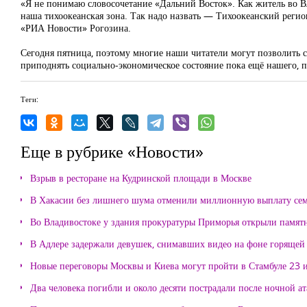
«Я не понимаю словосочетание «Дальний Восток». Как житель во Вла
наша тихоокеанская зона. Так надо назвать — Тихоокеанский регион
«РИА Новости» Рогозина.
Сегодня пятница, поэтому многие наши читатели могут позволить с
приподнять социально-экономическое состояние пока ещё нашего, п
Теги:
Еще в рубрике «Новости»
Взрыв в ресторане на Кудринской площади в Москве
В Хакасии без лишнего шума отменили миллионную выплату се
Во Владивостоке у здания прокуратуры Приморья открыли памя
В Адлере задержали девушек, снимавших видео на фоне горящей
Новые переговоры Москвы и Киева могут пройти в Стамбуле 23 
Два человека погибли и около десяти пострадали после ночной а