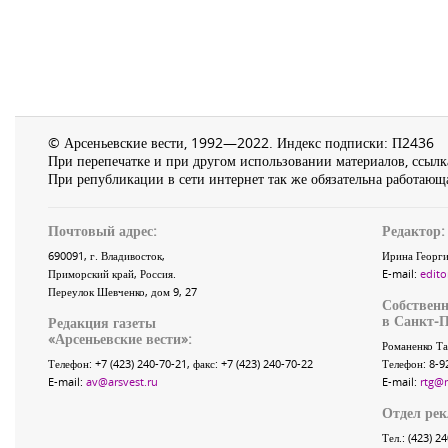
© Арсеньевские вести, 1992—2022. Индекс подписки: П2436
При перепечатке и при другом использовании материалов, ссылка
При републикации в сети интернет так же обязательна работающа
Почтовый адрес:
Редактор:
690091
, г.
Владивосток
,
Ирина Георги
Приморский край
,
Россия
.
E-mail:
edito
Переулок Шевченко
, дом 9, 27
Собственн
в Санкт-П
Редакция газеты
«
Арсеньевские вести
»:
Романенко Та
Телефон:
+7 (423) 240-70-21
, факс:
+7 (423) 240-70-22
Телефон: 8-9
E-mail:
av@arsvest.ru
E-mail:
rtg@
Отдел ре
Тел.: (423) 2