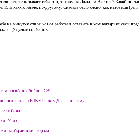
дивостоке называет себя, что, я живу на Дальнем Востоке? Какой он дл
. Или как-то иначе, по-другому. Сначала было слово, как назовешь (реги
ебе на минутку отвлечься от работы и оставить в комментариях свои пре
ока ещё Дальнего Востока.
мьям погибших бойцов СВО
тник основателю ВЧК Феликсу Дзержинскому
 нефтебазы
или 24 июля
таки на Украинские города