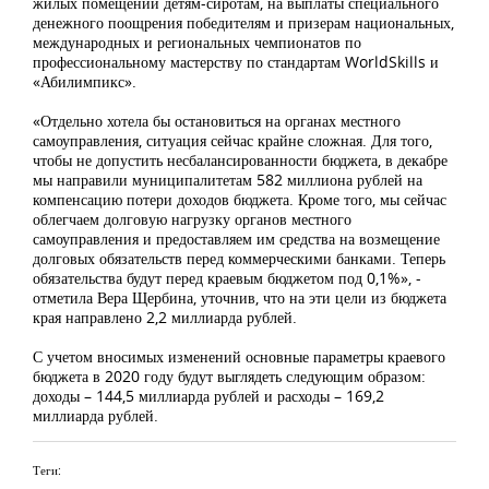
жилых помещений детям-сиротам,
на выплаты специального
денежного поощрения победителям и призерам национальных,
международных и региональных чемпионатов по
профессиональному мастерству по стандартам World
S
kills и
«Абилимпикс».
«Отдельно хотела бы остановиться на органах местного
самоуправления, ситуация сейчас крайне сложная. Для того,
чтобы не допустить несбалансированности бюджета, в декабре
мы направили муниципалитетам 582 миллиона рублей на
компенсацию потери доходов бюджета. Кроме того, мы сейчас
облегчаем долговую нагрузку органов местного
самоуправления и предоставляем им средства на возмещение
долговых обязательств перед коммерческими банками. Теперь
обязательства будут перед краевым бюджетом под 0,1%», -
отметила Вера Щербина, уточнив, что на эти цели из бюджета
края направлено 2,2 миллиарда рублей.
С учетом вносимых изменений основные параметры краевого
бюджета в 2020 году будут выглядеть следующим образом:
доходы – 144,5 миллиарда рублей и расходы – 169,2
миллиарда рублей.
Теги: