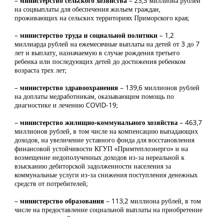
–
министерство сельского хозяйства
– 23,3 миллиона рублей
на соцвыплаты для обеспечения жильем граждан,
проживающих на сельских территориях Приморского края;
–
министерство труда и социальной политики
– 1,2
миллиарда рублей на ежемесячные выплаты на детей от 3 до 7
лет и выплату, назначаемую в случае рождения третьего
ребенка или последующих детей до достижения ребенком
возраста трех лет;
–
министерство здравоохранения
– 139,6 миллионов рублей
на доплаты медработникам, оказывающим помощь по
диагностике и лечению COVID-19;
–
министерство жилищно-коммунального хозяйства
–
463,7
миллионов рублей, в том числе на компенсацию выпадающих
доходов, на увеличение уставного фонда для восстановления
финансовой устойчивости КГУП «Примтеплоэнерго» и на
возмещение недополученных доходов из-за нереальной к
взысканию дебиторской задолженности населения за
коммунальные услуги из-за снижения поступления денежных
средств от потребителей;
–
министерство образования
– 113,2 миллиона рублей, в том
числе на
предоставление социальной выплаты на приобретение