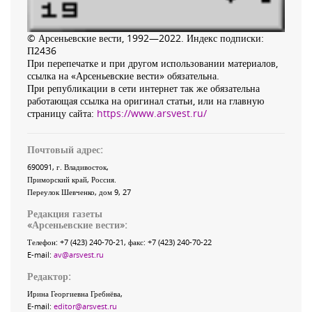
© Арсеньевские вести, 1992—2022. Индекс подписки:
П2436
При перепечатке и при другом использовании материалов,
ссылка на «Арсеньевские вести» обязательна.
При републикации в сети интернет так же обязательна
работающая ссылка на оригинал статьи, или на главную
страницу сайта:
https://www.arsvest.ru/
Почтовый адрес:
690091
, г.
Владивосток
,
Приморский край
,
Россия
.
Переулок Шевченко
, дом 9, 27
Редакция газеты
«
Арсеньевские вести
»:
Телефон:
+7 (423) 240-70-21
, факс:
+7 (423) 240-70-22
E-mail:
av@arsvest.ru
Редактор:
Ирина Георгиевна Гребнёва,
E-mail:
editor@arsvest.ru