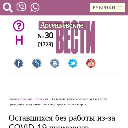
РУБРИКИ
30
№
H
[1723]
Главная страница
Новости
Оставшихся без работы из-за COVID-19
приморцев переучивают на кондитеров и парикмахеров
Оставшихся без работы из-за
COVID-19 приморцев