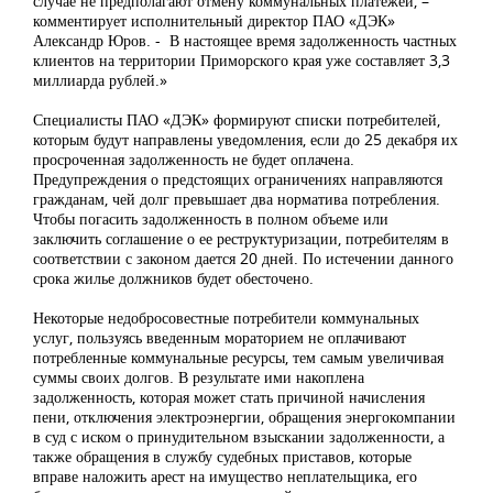
случае не предполагают отмену коммунальных платежей, –
комментирует исполнительный директор ПАО «ДЭК»
Александр Юров. - В настоящее время задолженность частных
клиентов на территории Приморского края уже составляет 3,3
миллиарда рублей.»
Специалисты ПАО «ДЭК» формируют списки потребителей,
которым будут направлены уведомления, если до 25 декабря их
просроченная задолженность не будет оплачена.
Предупреждения о предстоящих ограничениях направляются
гражданам, чей долг превышает два норматива потребления.
Чтобы погасить задолженность в полном объеме или
заключить соглашение о ее реструктуризации, потребителям в
соответствии с законом дается 20 дней. По истечении данного
срока жилье должников будет обесточено.
Некоторые недобросовестные потребители коммунальных
услуг, пользуясь введенным мораторием не оплачивают
потребленные коммунальные ресурсы, тем самым увеличивая
суммы своих долгов. В результате ими накоплена
задолженность, которая может стать причиной начисления
пени, отключения электроэнергии, обращения энергокомпании
в суд с иском о принудительном взыскании задолженности, а
также обращения в службу судебных приставов, которые
вправе наложить арест на имущество неплательщика, его