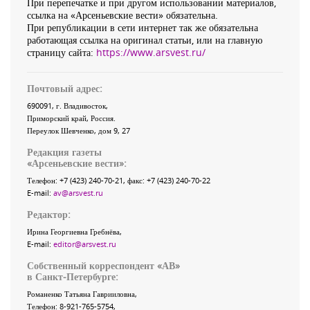
При перепечатке и при другом использовании материалов,
ссылка на «Арсеньевские вести» обязательна.
При републикации в сети интернет так же обязательна
работающая ссылка на оригинал статьи, или на главную
страницу сайта:
https://www.arsvest.ru/
Почтовый адрес:
690091
, г.
Владивосток
,
Приморский край
,
Россия
.
Переулок Шевченко
, дом 9, 27
Редакция газеты
«
Арсеньевские вести
»:
Телефон:
+7 (423) 240-70-21
, факс:
+7 (423) 240-70-22
E-mail:
av@arsvest.ru
Редактор:
Ирина Георгиевна Гребнёва,
E-mail:
editor@arsvest.ru
Собственный корреспондент «АВ»
в Санкт-Петербурге:
Романенко Татьяна Гаврииловна,
Телефон: 8-921-765-5754,