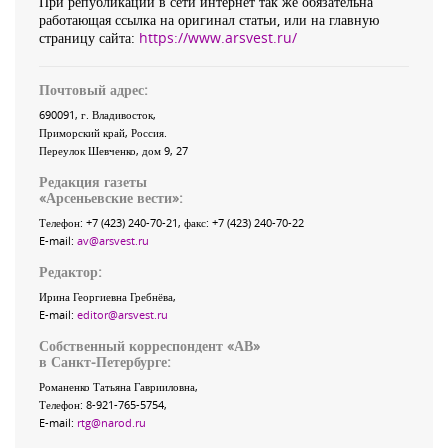
При републикации в сети интернет так же обязательна
работающая ссылка на оригинал статьи, или на главную
страницу сайта:
https://www.arsvest.ru/
Почтовый адрес:
690091
, г.
Владивосток
,
Приморский край
,
Россия
.
Переулок Шевченко
, дом 9, 27
Редакция газеты
«
Арсеньевские вести
»:
Телефон:
+7 (423) 240-70-21
, факс:
+7 (423) 240-70-22
E-mail:
av@arsvest.ru
Редактор:
Ирина Георгиевна Гребнёва,
E-mail:
editor@arsvest.ru
Собственный корреспондент «АВ»
в Санкт-Петербурге:
Романенко Татьяна Гаврииловна,
Телефон: 8-921-765-5754,
E-mail:
rtg@narod.ru