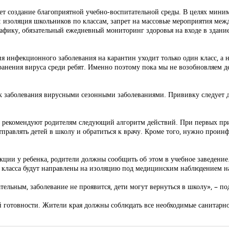
ет создание благоприятной учебно-воспитательной среды. В целях мин
 изоляция школьников по классам, запрет на массовые мероприятия межд
фику, обязательный ежедневный мониторинг здоровья на входе в здание
инфекционного заболевания на карантин уходит только один класс, а не
ранения вируса среди ребят. Именно поэтому пока мы не возобновляем д
к заболевания вирусными сезонными заболеваниями. Прививку следует д
 рекомендуют родителям следующий алгоритм действий. При первых при
правлять детей в школу и обратиться к врачу. Кроме того, нужно проин
ции у ребенка, родители должны сообщить об этом в учебное заведени
 класса будут направлены на изоляцию под медицинским наблюдением на
ательным, заболевание не проявится, дети могут вернуться в школу», – п
готовности. Жители края должны соблюдать все необходимые санитарно