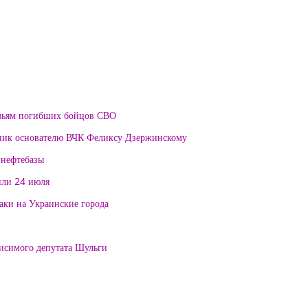
мьям погибших бойцов СВО
тник основателю ВЧК Феликсу Дзержинскому
 нефтебазы
или 24 июля
таки на Украинские города
висимого депутата Шульги