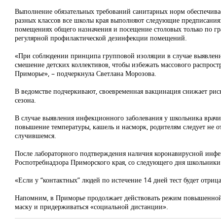
Выполнение обязательных требований санитарных норм обеспечива
разных классов все школы края выполняют следующие предписания:
помещениях общего назначения и посещение столовых только по гра
регулярной профилактической дезинфекции помещений.
«При соблюдении принципа групповой изоляции в случае выявления 
смешение детских коллективов, чтобы избежать массового распрост
Приморье», – подчеркнула Светлана Морозова.
В ведомстве подчеркивают, своевременная вакцинация снижает рис
сезона.
В случае выявления инфекционного заболевания у школьника врачи
повышение температуры, кашель и насморк, родителям следует не от
случившемся.
После лабораторного подтверждения наличия коронавирусной инфек
Роспотребнадзора Приморского края, со следующего дня школьники
«Если у “контактных” людей по истечение 14 дней тест будет отриц
Напомним, в Приморье продолжает действовать режим повышенной 
маску и придерживаться «социальной дистанции».