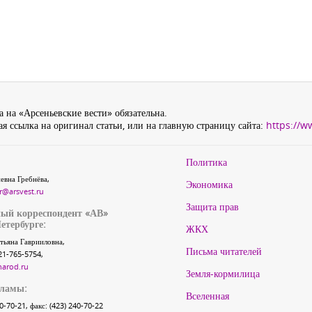
 на «Арсеньевские вести» обязательна.
я ссылка на оригинал статьи, или на главную страницу сайта:
https://w
Политика
евна Гребнёва,
Экономика
r@arsvest.ru
Защита прав
ый корреспондент «АВ»
етербурге:
ЖКХ
тьяна Гаврииловна,
Письма читателей
21-765-5754,
narod.ru
Земля-кормилица
кламы:
Вселенная
40-70-21, факс: (423) 240-70-22