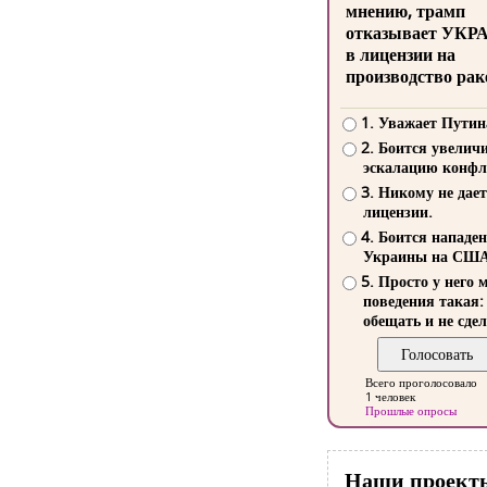
мнению, трамп
отказывает УКР
в лицензии на
производство рак
1. Уважает Путин
2. Боится увелич
эскалацию конфл
3. Никому не дает
лицензии.
4. Боится нападе
Украины на СШ
5. Просто у него 
поведения такая:
обещать и не сдел
Всего проголосовало
1 человек
Прошлые опросы
Наши проект