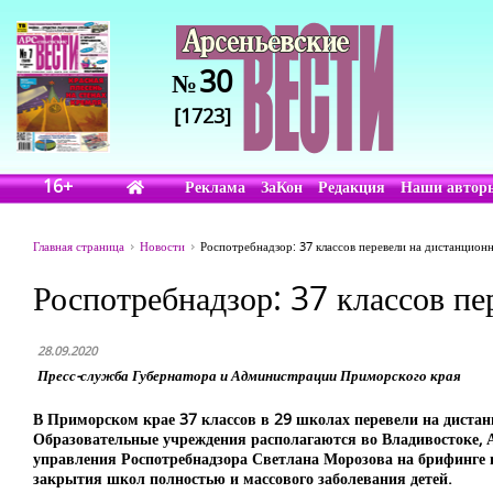
30
№
[1723]
16+
Реклама
ЗаКон
Редакция
Наши автор
Главная страница
Новости
Роспотребнадзор: 37 классов перевели на дистанцион
Роспотребнадзор: 37 классов п
28.09.2020
Пресс-служба Губернатора и Администрации Приморского края
В Приморском крае 37 классов в 29 школах перевели на дистан
Образовательные учреждения располагаются во Владивостоке, А
управления Роспотребнадзора Светлана Морозова на брифинге в
закрытия школ полностью и массового заболевания детей.