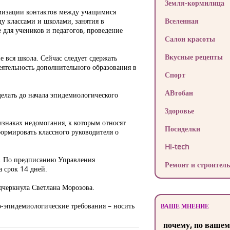
Земля-кормилица
имизации контактов между учащимися
у классами и школами, занятия в
Вселенная
 для учеников и педагогов, проведение
Салон красоты
Вкусные рецепты
 вся школа. Сейчас следует сдержать
еятельность дополнительного образования в
Спорт
АВтобан
елать до начала эпидемиологического
Здоровье
знаках недомогания, к которым относят
Посиделки
формировать классного руководителя о
Hi-tech
е. По предписанию Управления
Ремонт и строитель
 срок 14 дней.
одчеркнула Светлана Морозова.
-эпидемиологические требования – носить
ВАШЕ МНЕНИЕ
почему, по вашем