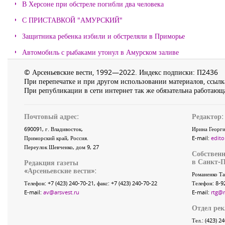
В Херсоне при обстреле погибли два человека
С ПРИСТАВКОЙ "АМУРСКИЙ"
Защитника ребенка избили и обстреляли в Приморье
Автомобиль с рыбаками утонул в Амурском заливе
© Арсеньевские вести, 1992—2022. Индекс подписки: П2436
При перепечатке и при другом использовании материалов, ссылка
При републикации в сети интернет так же обязательна работающа
Почтовый адрес:
Редактор:
690091
, г.
Владивосток
,
Ирина Георги
Приморский край
,
Россия
.
E-mail:
edito
Переулок Шевченко
, дом 9, 27
Собственн
в Санкт-П
Редакция газеты
«
Арсеньевские вести
»:
Романенко Та
Телефон:
+7 (423) 240-70-21
, факс:
+7 (423) 240-70-22
Телефон: 8-9
E-mail:
av@arsvest.ru
E-mail:
rtg@
Отдел ре
Тел.: (423) 2