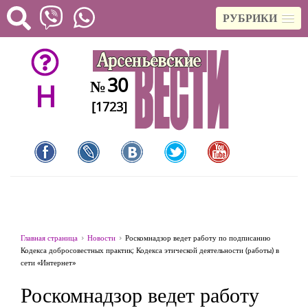
РУБРИКИ
30
№
H
[1723]
Главная страница
Новости
Роскомнадзор ведет работу по подписанию
Кодекса добросовестных практик; Кодекса этической деятельности (работы) в
сети «Интернет»
Роскомнадзор ведет работу