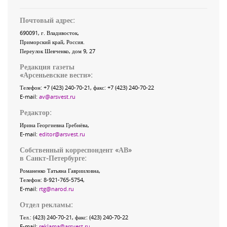
Почтовый адрес:
690091
, г.
Владивосток
,
Приморский край
,
Россия
.
Переулок Шевченко
, дом 9, 27
Редакция газеты
«
Арсеньевские вести
»:
Телефон:
+7 (423) 240-70-21
, факс:
+7 (423) 240-70-22
E-mail:
av@arsvest.ru
Редактор:
Ирина Георгиевна Гребнёва,
E-mail:
editor@arsvest.ru
Собственный корреспондент «АВ»
в Санкт-Петербурге:
Романенко Татьяна Гаврииловна,
Телефон: 8-921-765-5754,
E-mail:
rtg@narod.ru
Отдел рекламы:
Тел.: (423) 240-70-21, факс: (423) 240-70-22
E-mail:
reklama@arsvest.ru