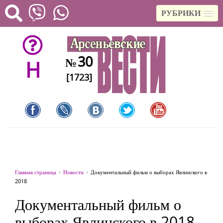
РУБРИКИ
30
№
H
[1723]
Главная страница
Новости
Документальный фильм о выборах Явлинского в
2018
Документальный фильм о
выборах Явлинского в 2018