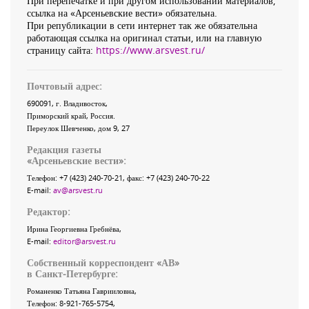
При перепечатке и при другом использовании материалов,
ссылка на «Арсеньевские вести» обязательна.
При републикации в сети интернет так же обязательна
работающая ссылка на оригинал статьи, или на главную
страницу сайта:
https://www.arsvest.ru/
Почтовый адрес:
690091
, г.
Владивосток
,
Приморский край
,
Россия
.
Переулок Шевченко
, дом 9, 27
Редакция газеты
«
Арсеньевские вести
»:
Телефон:
+7 (423) 240-70-21
, факс:
+7 (423) 240-70-22
E-mail:
av@arsvest.ru
Редактор:
Ирина Георгиевна Гребнёва,
E-mail:
editor@arsvest.ru
Собственный корреспондент «АВ»
в Санкт-Петербурге:
Романенко Татьяна Гаврииловна,
Телефон: 8-921-765-5754,