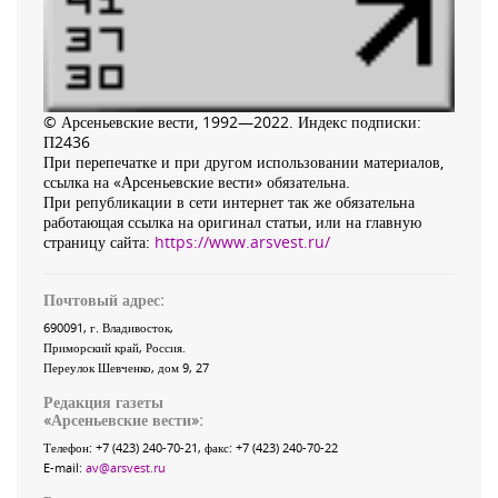
© Арсеньевские вести, 1992—2022. Индекс подписки:
П2436
При перепечатке и при другом использовании материалов,
ссылка на «Арсеньевские вести» обязательна.
При републикации в сети интернет так же обязательна
работающая ссылка на оригинал статьи, или на главную
страницу сайта:
https://www.arsvest.ru/
Почтовый адрес:
690091
, г.
Владивосток
,
Приморский край
,
Россия
.
Переулок Шевченко
, дом 9, 27
Редакция газеты
«
Арсеньевские вести
»:
Телефон:
+7 (423) 240-70-21
, факс:
+7 (423) 240-70-22
E-mail:
av@arsvest.ru