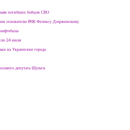
мьям погибших бойцов СВО
тник основателю ВЧК Феликсу Дзержинскому
 нефтебазы
или 24 июля
таки на Украинские города
висимого депутата Шульги