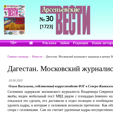
30
№
[1723]
16+
Реклама
ЗаКон
Редакция
Наши автор
Главная страница
Новости
Дагестан. Московский журналист задержан в центре 
Дагестан. Московский журналис
03.06.2020
Ольга Васильева, собственный корреспондент ФЗГ в Северо-Кавказс
Силовики задержали московского журналиста Владимира Севриновс
якобы, виден мобильный пост МВД рядом с площадью (именно на
отказался это сделать, его доставили в отдел полиции и пообещал
удалить кадры, к которым у силовиков возникли претензии. Как об
спора с силовиками. Сам он считает удаленные кадры несущественн