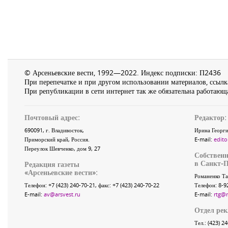
© Арсеньевские вести, 1992—2022. Индекс подписки: П2436
При перепечатке и при другом использовании материалов, ссылка
При републикации в сети интернет так же обязательна работающа
Почтовый адрес:
Редактор:
690091
, г.
Владивосток
,
Ирина Георги
Приморский край
,
Россия
.
E-mail:
edito
Переулок Шевченко
, дом 9, 27
Собственн
в Санкт-П
Редакция газеты
«
Арсеньевские вести
»:
Романенко Та
Телефон:
+7 (423) 240-70-21
, факс:
+7 (423) 240-70-22
Телефон: 8-9
E-mail:
av@arsvest.ru
E-mail:
rtg@
Отдел ре
Тел.: (423) 2