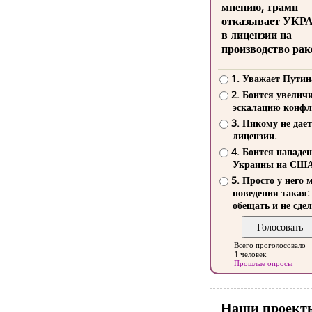
мнению, трамп
отказывает УКР
в лицензии на
производство рак
1. Уважает Путин
2. Боится увелич
эскалацию конфл
3. Никому не дает
лицензии.
4. Боится нападе
Украины на СШ
5. Просто у него 
поведения такая:
обещать и не сдел
Всего проголосовало
1 человек
Прошлые опросы
Наши проект