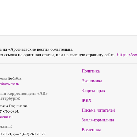
 на «Арсеньевские вести» обязательна.
я ссылка на оригинал статьи, или на главную страницу сайта:
https://w
Политика
евна Гребнёва,
Экономика
r@arsvest.ru
Защита прав
ый корреспондент «АВ»
етербурге:
ЖКХ
тьяна Гаврииловна,
Письма читателей
21-765-5754,
narod.ru
Земля-кормилица
кламы:
Вселенная
40-70-21, факс: (423) 240-70-22