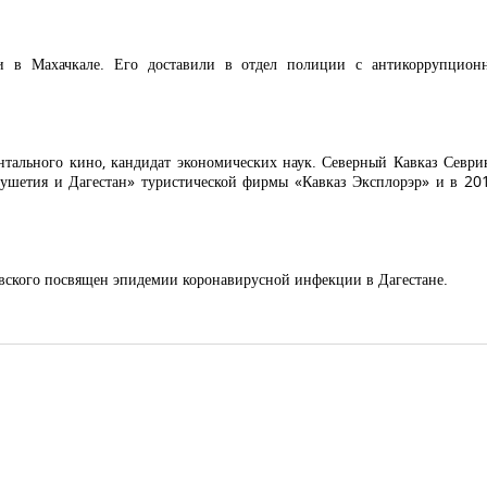
 в Махачкале. Его доставили в отдел полиции с антикоррупционн
тального кино, кандидат экономических наук. Северный Кавказ Севри
гушетия и Дагестан» туристической фирмы «Кавказ Эксплорэр» и в 20
вского посвящен эпидемии коронавирусной инфекции в Дагестане.