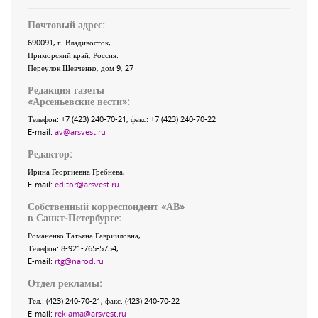
Почтовый адрес:
690091
, г.
Владивосток
,
Приморский край
,
Россия
.
Переулок Шевченко
, дом 9, 27
Редакция газеты
«
Арсеньевские вести
»:
Телефон:
+7 (423) 240-70-21
, факс:
+7 (423) 240-70-22
E-mail:
av@arsvest.ru
Редактор:
Ирина Георгиевна Гребнёва,
E-mail:
editor@arsvest.ru
Собственный корреспондент «АВ»
в Санкт-Петербурге:
Романенко Татьяна Гаврииловна,
Телефон: 8-921-765-5754,
E-mail:
rtg@narod.ru
Отдел рекламы:
Тел.: (423) 240-70-21, факс: (423) 240-70-22
E-mail:
reklama@arsvest.ru