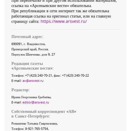
При перепечатке и при другом использовании материалов,
ссылка на «Арсеньевские вести» обязательна.
При републикации в сети интернет так же обязательна
работающая ссылка на оригинал статьи, или на главную
страницу сайта:
https://www.arsvest.ru/
Почтовый адрес:
690091
, г.
Владивосток
,
Приморский край
,
Россия
.
Переулок Шевченко
, дом 9, 27
Редакция газеты
«
Арсеньевские вести
»:
Телефон:
+7 (423) 240-70-21
, факс:
+7 (423) 240-70-22
E-mail:
av@arsvest.ru
Редактор:
Ирина Георгиевна Гребнёва,
E-mail:
editor@arsvest.ru
Собственный корреспондент «АВ»
в Санкт-Петербурге:
Романенко Татьяна Гаврииловна,
Телефон: 8-921-765-5754,