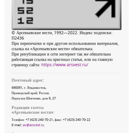
© Арсеньевские вести, 1992—2022. Индекс подписки:
П2436
При перепечатке и при другом использовании материалов,
ссылка на «Арсеньевские вести» обязательна.
При републикации в сети интернет так же обязательна
работающая ссылка на оригинал статьи, или на главную
страницу сайта:
https://www.arsvest.ru/
Почтовый адрес:
690091
, г.
Владивосток
,
Приморский край
,
Россия
.
Переулок Шевченко
, дом 9, 27
Редакция газеты
«
Арсеньевские вести
»:
Телефон:
+7 (423) 240-70-21
, факс:
+7 (423) 240-70-22
E-mail:
av@arsvest.ru