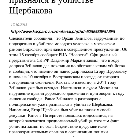
Щербакова
17.10.2013
http://www.kasparov.ru/material.php?id=525E5EBF5A3F5
Следователи сообщили, что Орхан Зейналов, задержанный по
подозрению в убийстве молодого человека в московском
районе Бирюлево, признался в совершенном преступлении. Об
этом 16 октября сообщает РИА "Новости". Официальный
представитель СК РФ Владимир Маркин заявил, что в ходе
допроса Зейналов дал показания по обстоятельствам убийства
и сообщил, что именно он нанес удар ножом Егору Щербакову
в ночь на 10 октября в Востряковском проезде, от которого
потерпевший скончался. Как стало известно, в 2011 году
Зейналов уже был осужден Нагатинским судом Москвы за
нарушение правил дорожного движения и приговорен к году
лишения свободы. Ранее Зейналов в разговорах с
полицейскими уже признавался в убийстве Щербакова.
Напомним, Егор Щербаков был убит на глазах у своей
девушки. Ранее в Интернете появилась видеозапись, на
которой запечатлен предполагаемый убийца, хотя сам факт
убийства заснят не был. Бездействие представителей
правоохранительных органов в организации поимки