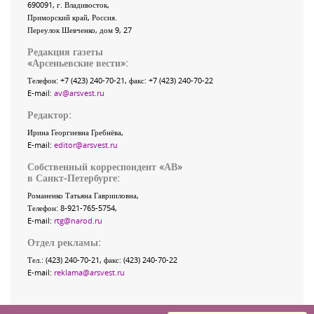
690091
, г.
Владивосток
,
Приморский край
,
Россия
.
Переулок Шевченко
, дом 9, 27
Редакция газеты
«
Арсеньевские вести
»:
Телефон:
+7 (423) 240-70-21
, факс:
+7 (423) 240-70-22
E-mail:
av@arsvest.ru
Редактор:
Ирина Георгиевна Гребнёва,
E-mail:
editor@arsvest.ru
Собственный корреспондент «АВ»
в Санкт-Петербурге:
Романенко Татьяна Гаврииловна,
Телефон: 8-921-765-5754,
E-mail:
rtg@narod.ru
Отдел рекламы:
Тел.: (423) 240-70-21, факс: (423) 240-70-22
E-mail:
reklama@arsvest.ru