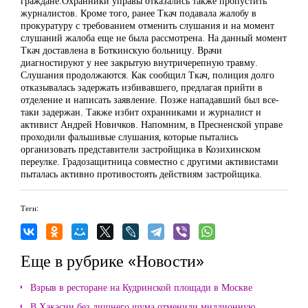
граждане.Охранники управы отказались также пропустить
журналистов. Кроме того, ранее Ткач подавала жалобу в
прокуратуру с требованием отменить слушания и на момент
слушаний жалоба еще не была рассмотрена. На данный момент
Ткач доставлена в Боткинскую больницу. Врачи
диагностируют у нее закрытую внутричерепную травму.
Слушания продолжаются. Как сообщил Ткач, полиция долго
отказывалась задержать избивавшего, предлагая прийти в
отделение и написать заявление. Позже нападавший был все-
таки задержан. Также избит охранниками и журналист и
активист Андрей Новичков. Напомним, в Пресненской управе
проходили фальшивые слушания, которые пытались
организовать представители застройщика в Козихинском
переулке. Градозащитница совместно с другими активистами
пыталась активно противостоять действиям застройщика.
Теги:
Еще в рубрике «Новости»
Взрыв в ресторане на Кудринской площади в Москве
В Хакасии без лишнего шума отменили миллионную