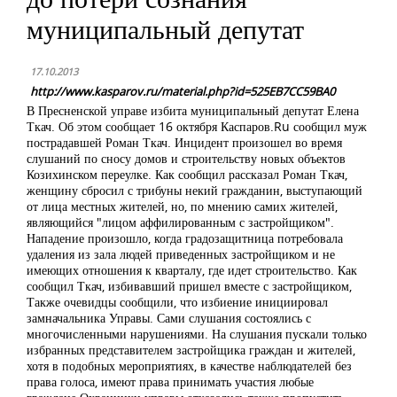
муниципальный депутат
17.10.2013
http://www.kasparov.ru/material.php?id=525EB7CC59BA0
В Пресненской управе избита муниципальный депутат Елена
Ткач. Об этом сообщает 16 октября Каспаров.Ru сообщил муж
пострадавшей Роман Ткач. Инцидент произошел во время
слушаний по сносу домов и строительству новых объектов
Козихинском переулке. Как сообщил рассказал Роман Ткач,
женщину сбросил с трибуны некий гражданин, выступающий
от лица местных жителей, но, по мнению самих жителей,
являющийся "лицом аффилированным с застройщиком".
Нападение произошло, когда градозащитница потребовала
удаления из зала людей приведенных застройщиком и не
имеющих отношения к кварталу, где идет строительство. Как
сообщил Ткач, избивавший пришел вместе с застройщиком,
Также очевидцы сообщили, что избиение инициировал
замначальника Управы. Сами слушания состоялись с
многочисленными нарушениями. На слушания пускали только
избранных представителем застройщика граждан и жителей,
хотя в подобных мероприятиях, в качестве наблюдателей без
права голоса, имеют права принимать участия любые