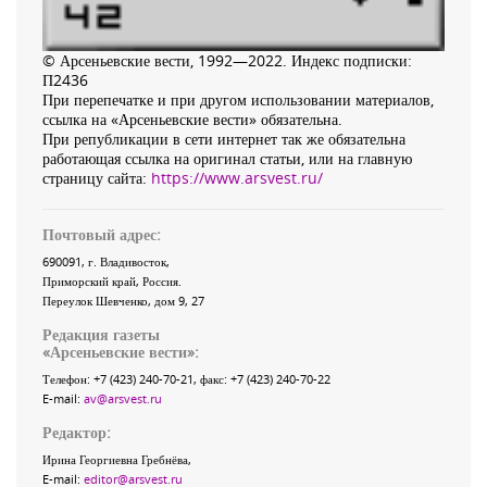
© Арсеньевские вести, 1992—2022. Индекс подписки:
П2436
При перепечатке и при другом использовании материалов,
ссылка на «Арсеньевские вести» обязательна.
При републикации в сети интернет так же обязательна
работающая ссылка на оригинал статьи, или на главную
страницу сайта:
https://www.arsvest.ru/
Почтовый адрес:
690091
, г.
Владивосток
,
Приморский край
,
Россия
.
Переулок Шевченко
, дом 9, 27
Редакция газеты
«
Арсеньевские вести
»:
Телефон:
+7 (423) 240-70-21
, факс:
+7 (423) 240-70-22
E-mail:
av@arsvest.ru
Редактор:
Ирина Георгиевна Гребнёва,
E-mail:
editor@arsvest.ru