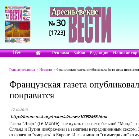
30
№
[1723]
16+
Реклама
ЗаКон
Редакция
Наши автор
Главная страница
Новости
Французская газета опубликовала фото двух президент
Французская газета опубликовал
понравится
17.10.2013
http://forum-msk.org/material/news/10082456.html
Газета "Лифт" (Le Monte) - не путать с респектабельной "Монд" -
Олланд и Путин изображены за занятием нетрадиционным сексом. Эт
откровенно "чморить" в Европе. И если можно "симметрично" отмуд