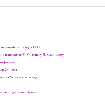
мьям погибших бойцов СВО
тник основателю ВЧК Феликсу Дзержинскому
 нефтебазы
или 24 июля
таки на Украинские города
висимого депутата Шульги