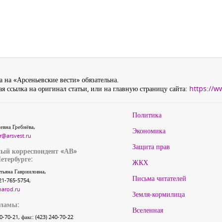
 на «Арсеньевские вести» обязательна.
я ссылка на оригинал статьи, или на главную страницу сайта:
https://w
Политика
евна Гребнёва,
Экономика
r@arsvest.ru
Защита прав
ый корреспондент «АВ»
етербурге:
ЖКХ
тьяна Гаврииловна,
Письма читателей
21-765-5754,
narod.ru
Земля-кормилица
кламы:
Вселенная
40-70-21, факс: (423) 240-70-22