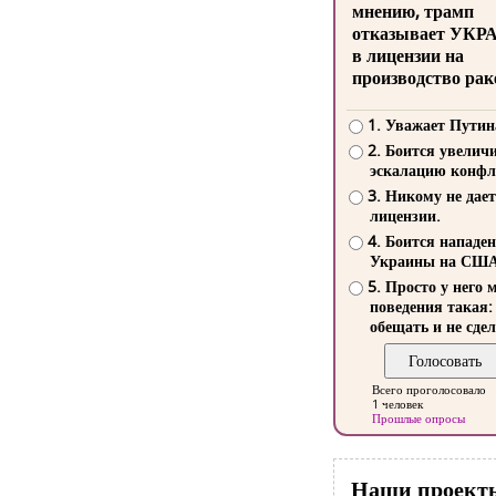
мнению, трамп
отказывает УКР
в лицензии на
производство рак
1. Уважает Путин
2. Боится увелич
эскалацию конфл
3. Никому не дает
лицензии.
4. Боится нападе
Украины на СШ
5. Просто у него 
поведения такая:
обещать и не сдел
Всего проголосовало
1 человек
Прошлые опросы
Наши проект