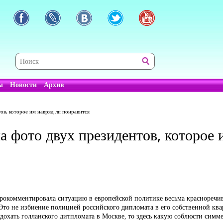
ы
Новости
Архив
ов, которое им навряд ли понравится
а фото двух президентов, которое 
 прокомментировала ситуацию в европейской политике весьма краснореч
о не избиение полицией российского дипломата в его собственной квар
охать голланского дитпломата в Москве, то здесь какую соблюсти симм