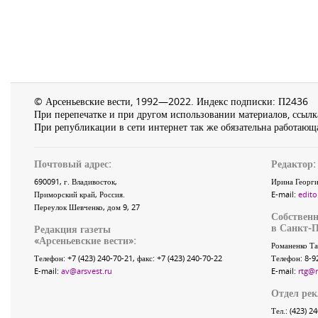
© Арсеньевские вести, 1992—2022. Индекс подписки: П2436
При перепечатке и при другом использовании материалов, ссылка
При републикации в сети интернет так же обязательна работающа
Почтовый адрес:
Редактор:
690091
, г.
Владивосток
,
Ирина Георги
Приморский край
,
Россия
.
E-mail:
edito
Переулок Шевченко
, дом 9, 27
Собственн
в Санкт-П
Редакция газеты
«
Арсеньевские вести
»:
Романенко Та
Телефон:
+7 (423) 240-70-21
, факс:
+7 (423) 240-70-22
Телефон: 8-9
E-mail:
av@arsvest.ru
E-mail:
rtg@
Отдел ре
Тел.: (423) 2