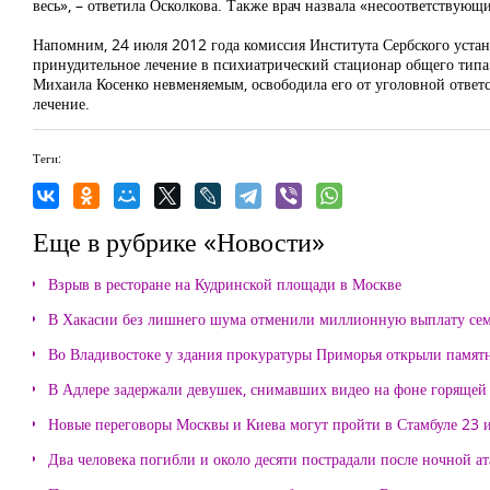
весь», – ответила Осколкова. Также врач назвала «несоответствую
Напомним, 24 июля 2012 года комиссия Института Сербского устан
принудительное лечение в психиатрический стационар общего типа
Михаила Косенко невменяемым, освободила его от уголовной ответс
лечение.
Теги:
Еще в рубрике «Новости»
Взрыв в ресторане на Кудринской площади в Москве
В Хакасии без лишнего шума отменили миллионную выплату се
Во Владивостоке у здания прокуратуры Приморья открыли памя
В Адлере задержали девушек, снимавших видео на фоне горящей
Новые переговоры Москвы и Киева могут пройти в Стамбуле 23 
Два человека погибли и около десяти пострадали после ночной а