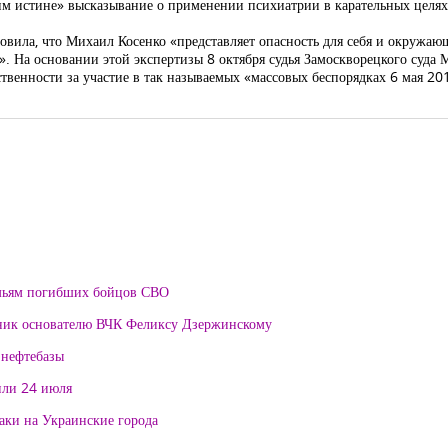
щим истине» высказывание о применении психиатрии в карательных целях
овила, что Михаил Косенко «представляет опасность для себя и окружаю
». На основании этой экспертизы 8 октября судья Замоскворецкого суд
твенности за участие в так называемых «массовых беспорядках 6 мая 20
мьям погибших бойцов СВО
тник основателю ВЧК Феликсу Дзержинскому
 нефтебазы
или 24 июля
таки на Украинские города