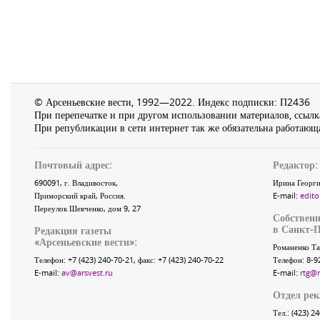
© Арсеньевские вести, 1992—2022. Индекс подписки: П2436
При перепечатке и при другом использовании материалов, ссылка
При републикации в сети интернет так же обязательна работающа
Почтовый адрес:
Редактор:
690091
, г.
Владивосток
,
Ирина Георги
Приморский край
,
Россия
.
E-mail:
edito
Переулок Шевченко
, дом 9, 27
Собственн
в Санкт-П
Редакция газеты
«
Арсеньевские вести
»:
Романенко Та
Телефон:
+7 (423) 240-70-21
, факс:
+7 (423) 240-70-22
Телефон: 8-9
E-mail:
av@arsvest.ru
E-mail:
rtg@
Отдел ре
Тел.: (423) 2