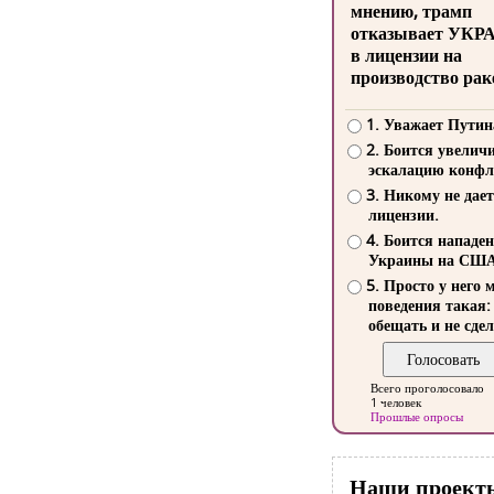
мнению, трамп
отказывает УКР
в лицензии на
производство рак
1. Уважает Путин
2. Боится увелич
эскалацию конфл
3. Никому не дает
лицензии.
4. Боится нападе
Украины на СШ
5. Просто у него 
поведения такая:
обещать и не сдел
Всего проголосовало
1 человек
Прошлые опросы
Наши проект