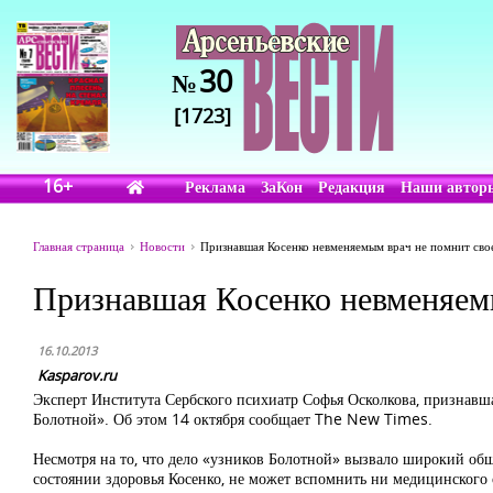
30
№
[1723]
16+
Реклама
ЗаКон
Редакция
Наши автор
Главная страница
Новости
Признавшая Косенко невменяемым врач не помнит свое
Признавшая Косенко невменяемы
16.10.2013
Kasparov.ru
Эксперт Института Сербского психиатр Софья Осколкова, признавша
Болотной». Об этом 14 октября сообщает The New Times.
Несмотря на то, что дело «узников Болотной» вызвало широкий общ
состоянии здоровья Косенко, не может вспомнить ни медицинского о