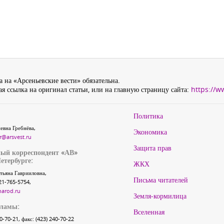
 на «Арсеньевские вести» обязательна.
я ссылка на оригинал статьи, или на главную страницу сайта:
https://w
Политика
евна Гребнёва,
Экономика
r@arsvest.ru
Защита прав
ый корреспондент «АВ»
етербурге:
ЖКХ
тьяна Гаврииловна,
Письма читателей
21-765-5754,
narod.ru
Земля-кормилица
кламы:
Вселенная
40-70-21, факс: (423) 240-70-22