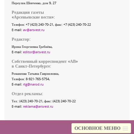
Переулок Шевченко
, дом 9, 27
Редакция газеты
«
Арсеньевские вести
»:
Телефон:
+7 (423) 240-70-21
, факс:
+7 (423) 240-70-22
E-mail:
av@arsvest.ru
Редактор:
Ирина Георгиевна Гребнёва,
E-mail:
editor@arsvest.ru
Собственный корреспондент «АВ»
в Санкт-Петербурге:
Романенко Татьяна Гаврииловна,
Телефон: 8-921-765-5754,
E-mail:
rtg@narod.ru
Отдел рекламы:
Тел.: (423) 240-70-21, факс: (423) 240-70-22
E-mail:
reklama@arsvest.ru
ОСНОВНОЕ МЕНЮ