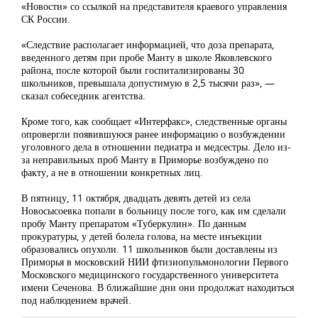
«Новости» со ссылкой на представителя краевого управления
СК России.
«Следствие располагает информацией, что доза препарата,
введенного детям при пробе Манту в школе Яковлевского
района, после которой были госпитализированы 30
школьников, превышала допустимую в 2,5 тысячи раз», —
сказал собеседник агентства.
Кроме того, как сообщает «Интерфакс», следственные органы
опровергли появившуюся ранее информацию о возбуждении
уголовного дела в отношении педиатра и медсестры. Дело из-
за неправильных проб Манту в Приморье возбуждено по
факту, а не в отношении конкретных лиц.
В пятницу, 11 октября, двадцать девять детей из села
Новосысоевка попали в больницу после того, как им сделали
пробу Манту препаратом «Туберкулин». По данным
прокуратуры, у детей болела голова, на месте инъекции
образовались опухоли. 11 школьников были доставлены из
Приморья в московский НИИ фтизиопульмонологии Первого
Московского медицинского государственного университета
имени Сеченова. В ближайшие дни они продолжат находиться
под наблюдением врачей.