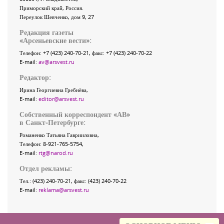
Приморский край
,
Россия
.
Переулок Шевченко
, дом 9, 27
Редакция газеты
«
Арсеньевские вести
»:
Телефон:
+7 (423) 240-70-21
, факс:
+7 (423) 240-70-22
E-mail:
av@arsvest.ru
Редактор:
Ирина Георгиевна Гребнёва,
E-mail:
editor@arsvest.ru
Собственный корреспондент «АВ»
в Санкт-Петербурге:
Романенко Татьяна Гаврииловна,
Телефон: 8-921-765-5754,
E-mail:
rtg@narod.ru
Отдел рекламы:
Тел.: (423) 240-70-21, факс: (423) 240-70-22
E-mail:
reklama@arsvest.ru