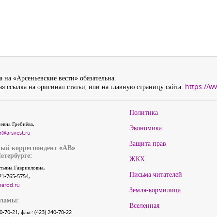
 на «Арсеньевские вести» обязательна.
я ссылка на оригинал статьи, или на главную страницу сайта:
https://w
Политика
евна Гребнёва,
Экономика
r@arsvest.ru
Защита прав
ый корреспондент «АВ»
етербурге:
ЖКХ
тьяна Гаврииловна,
Письма читателей
21-765-5754,
narod.ru
Земля-кормилица
кламы:
Вселенная
40-70-21, факс: (423) 240-70-22