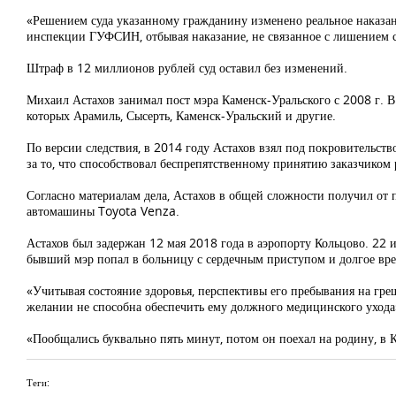
«Решением суда указанному гражданину изменено реальное наказани
инспекции ГУФСИН, отбывая наказание, не связанное с лишением 
Штраф в 12 миллионов рублей суд оставил без изменений.
Михаил Астахов занимал пост мэра Каменск-Уральского с 2008 г. В
которых Арамиль, Сысерть, Каменск-Уральский и другие.
По версии следствия, в 2014 году Астахов взял под покровительств
за то, что способствовал беспрепятственному принятию заказчиком 
Согласно материалам дела, Астахов в общей сложности получил от 
автомашины Toyota Venza.
Астахов был задержан 12 мая 2018 года в аэропорту Кольцово. 22
бывший мэр попал в больницу с сердечным приступом и долгое врем
«Учитывая состояние здоровья, перспективы его пребывания на гре
желании не способна обеспечить ему должного медицинского ухода
«Пообщались буквально пять минут, потом он поехал на родину, в 
Теги: