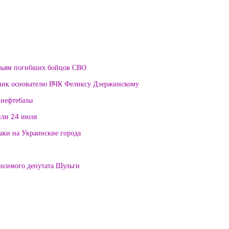
мьям погибших бойцов СВО
тник основателю ВЧК Феликсу Дзержинскому
 нефтебазы
или 24 июля
таки на Украинские города
висимого депутата Шульги