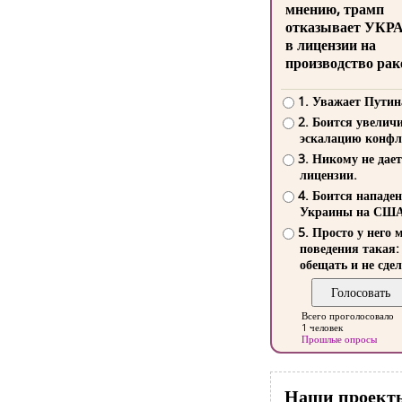
мнению, трамп
отказывает УКР
в лицензии на
производство рак
1. Уважает Путин
2. Боится увелич
эскалацию конфл
3. Никому не дает
лицензии.
4. Боится нападе
Украины на СШ
5. Просто у него 
поведения такая:
обещать и не сдел
Всего проголосовало
1 человек
Прошлые опросы
Наши проект