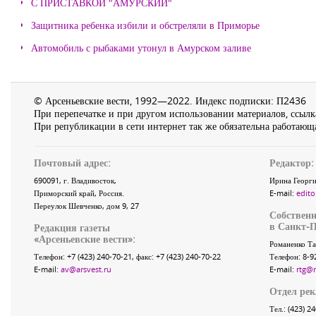
С ПРИСТАВКОЙ "АМУРСКИЙ"
Защитника ребенка избили и обстреляли в Приморье
Автомобиль с рыбаками утонул в Амурском заливе
© Арсеньевские вести, 1992—2022. Индекс подписки: П2436
При перепечатке и при другом использовании материалов, ссылка
При републикации в сети интернет так же обязательна работающа
Почтовый адрес:
Редактор:
690091
, г.
Владивосток
,
Ирина Георги
Приморский край
,
Россия
.
E-mail:
edito
Переулок Шевченко
, дом 9, 27
Собственн
в Санкт-П
Редакция газеты
«
Арсеньевские вести
»:
Романенко Та
Телефон:
+7 (423) 240-70-21
, факс:
+7 (423) 240-70-22
Телефон: 8-9
E-mail:
av@arsvest.ru
E-mail:
rtg@
Отдел ре
Тел.: (423) 2