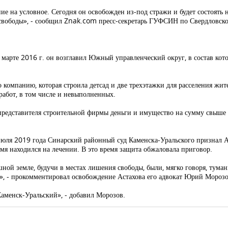
е на условное. Сегодня он освобожден из-под стражи и будет состоять 
свободы», - сообщил Znak.com пресс-секретарь ГУФСИН по Свердловско
 марте 2016 г. он возглавил Южный управленческий округ, в состав кот
о компанию, которая строила детсад и две трехэтажки для расселения жи
работ, в том числе и невыполненных.
представителя строительной фирмы деньги и имущество на сумму свыше 5
 июля 2019 года Синарский районный суд Каменска-Уральского признал 
я находился на лечении. В это время защита обжаловала приговор.
шной земле, будучи в местах лишения свободы, были, мягко говоря, тума
», - прокомментировал освобождение Астахова его адвокат Юрий Морозо
Каменск-Уральский», - добавил Морозов.