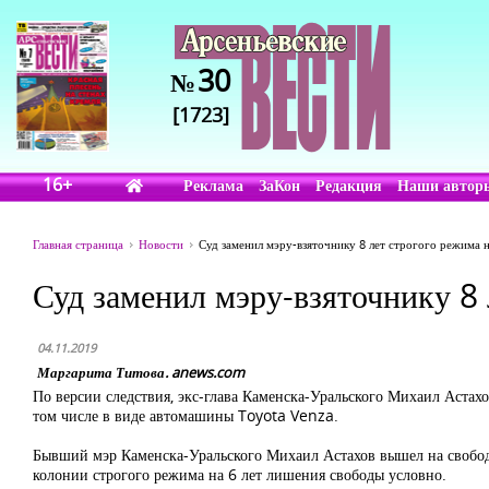
30
№
[1723]
16+
Реклама
ЗаКон
Редакция
Наши автор
Главная страница
Новости
Суд заменил мэру-взяточнику 8 лет строгого режима 
Суд заменил мэру-взяточнику 8 
04.11.2019
Маргарита Титова. anews.com
По версии следствия, экс-глава Каменска-Уральского Михаил Астах
том числе в виде автомашины Toyota Venza.
Бывший мэр Каменска-Уральского Михаил Астахов вышел на свободу
колонии строгого режима на 6 лет лишения свободы условно.