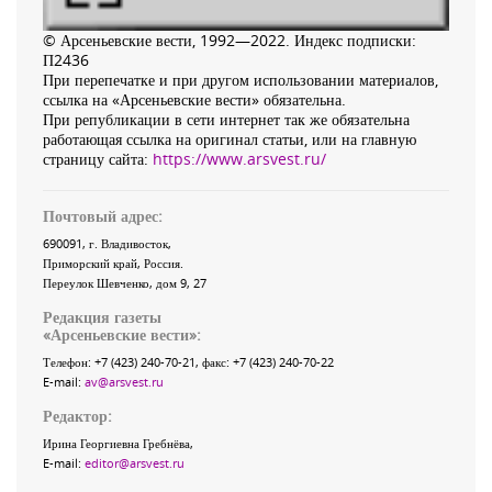
© Арсеньевские вести, 1992—2022. Индекс подписки:
П2436
При перепечатке и при другом использовании материалов,
ссылка на «Арсеньевские вести» обязательна.
При републикации в сети интернет так же обязательна
работающая ссылка на оригинал статьи, или на главную
страницу сайта:
https://www.arsvest.ru/
Почтовый адрес:
690091
, г.
Владивосток
,
Приморский край
,
Россия
.
Переулок Шевченко
, дом 9, 27
Редакция газеты
«
Арсеньевские вести
»:
Телефон:
+7 (423) 240-70-21
, факс:
+7 (423) 240-70-22
E-mail:
av@arsvest.ru
Редактор:
Ирина Георгиевна Гребнёва,
E-mail:
editor@arsvest.ru