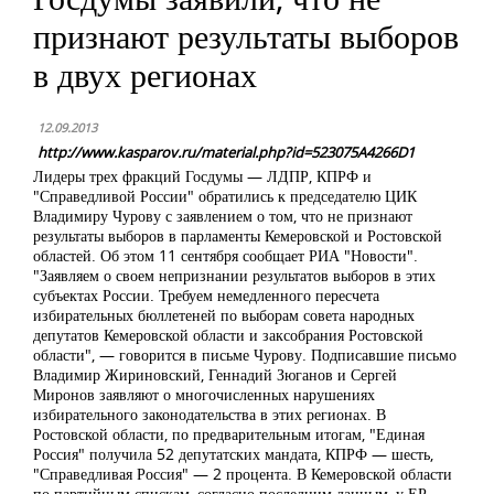
признают результаты выборов
в двух регионах
12.09.2013
http://www.kasparov.ru/material.php?id=523075A4266D1
Лидеры трех фракций Госдумы — ЛДПР, КПРФ и
"Справедливой России" обратились к председателю ЦИК
Владимиру Чурову с заявлением о том, что не признают
результаты выборов в парламенты Кемеровской и Ростовской
областей. Об этом 11 сентября сообщает РИА "Новости".
"Заявляем о своем непризнании результатов выборов в этих
субъектах России. Требуем немедленного пересчета
избирательных бюллетеней по выборам совета народных
депутатов Кемеровской области и заксобрания Ростовской
области", — говорится в письме Чурову. Подписавшие письмо
Владимир Жириновский, Геннадий Зюганов и Сергей
Миронов заявляют о многочисленных нарушениях
избирательного законодательства в этих регионах. В
Ростовской области, по предварительным итогам, "Единая
Россия" получила 52 депутатских мандата, КПРФ — шесть,
"Справедливая Россия" — 2 процента. В Кемеровской области
по партийным спискам, согласно последним данным, у ЕР