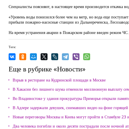
Специалисты поясняют, в настоящее время производится откачка вод
«Уровень воды понизился более чем на метр, но вода еще поступае
прибыли пожарно-насосные станции из Дальнереченска, Лесозаводс
На время устранения аварии в Пожарском районе введен режим ЧС.
Теги:
Еще в рубрике «Новости»
Взрыв в ресторане на Кудринской площади в Москве
В Хакасии без лишнего шума отменили миллионную выплату се
Во Владивостоке у здания прокуратуры Приморья открыли памя
В Адлере задержали девушек, снимавших видео на фоне горящей
Новые переговоры Москвы и Киева могут пройти в Стамбуле 23 
Два человека погибли и около десяти пострадали после ночной а