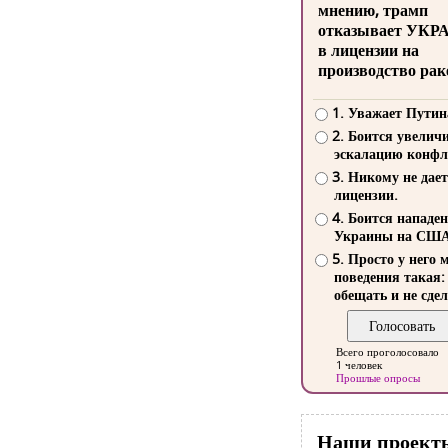
мнению, трамп
отказывает УКР
в лицензии на
производство рак
1. Уважает Путин
2. Боится увелич
эскалацию конфл
3. Никому не дает
лицензии.
4. Боится нападе
Украины на СШ
5. Просто у него 
поведения такая:
обещать и не сдел
Всего проголосовало
1 человек
Прошлые опросы
Наши проект