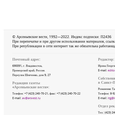
© Арсеньевские вести, 1992—2022. Индекс подписки: П2436
При перепечатке и при другом использовании материалов, ссылка
При републикации в сети интернет так же обязательна работающа
Почтовый адрес:
Редактор:
690091
, г.
Владивосток
,
Ирина Георги
Приморский край
,
Россия
.
E-mail:
edito
Переулок Шевченко
, дом 9, 27
Собственн
в Санкт-П
Редакция газеты
«
Арсеньевские вести
»:
Романенко Та
Телефон:
+7 (423) 240-70-21
, факс:
+7 (423) 240-70-22
Телефон: 8-9
E-mail:
av@arsvest.ru
E-mail:
rtg@
Отдел ре
Тел.: (423) 2