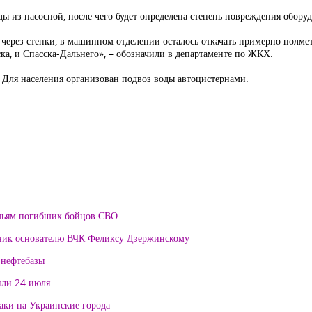
ы из насосной, после чего будет определена степень повреждения обору
т через стенки, в машинном отделении осталось откачать примерно полм
ка, и Спасска-Дальнего», – обозначили в департаменте по ЖКХ.
 Для населения организован подвоз воды автоцистернами.
мьям погибших бойцов СВО
тник основателю ВЧК Феликсу Дзержинскому
 нефтебазы
или 24 июля
таки на Украинские города