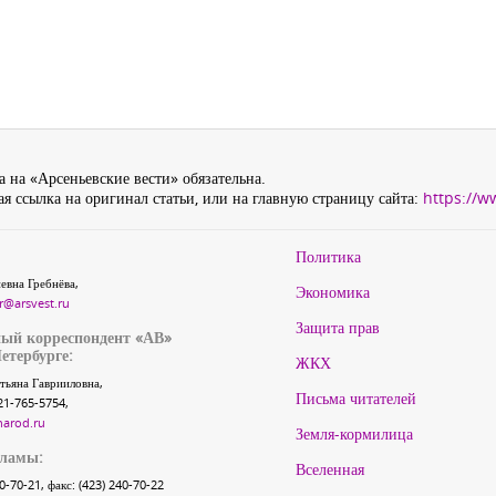
 на «Арсеньевские вести» обязательна.
я ссылка на оригинал статьи, или на главную страницу сайта:
https://w
Политика
евна Гребнёва,
Экономика
r@arsvest.ru
Защита прав
ый корреспондент «АВ»
етербурге:
ЖКХ
тьяна Гаврииловна,
Письма читателей
21-765-5754,
narod.ru
Земля-кормилица
кламы:
Вселенная
40-70-21, факс: (423) 240-70-22