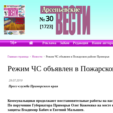
30
№
[1723]
16+
Реклама
ЗаКон
Редакция
Наши автор
Главная страница
Новости
Режим ЧС объявлен в Пожарском районе Приморья
Режим ЧС объявлен в Пожарско
29.07.2019
Пресс-служба Приморского края
Коммунальщики продолжают восстановительные работы на насосн
По поручению Губернатора Приморья Олег Кожемяко на месте 
защиты Владимир Бабич и Евгений Малышев.