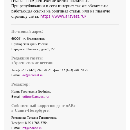
ссылка на «Арсеньевские вести» обязательна.
При републикации в сети интернет так же обязательна
работающая ссылка на оригинал статьи, или на главную
страницу сайта:
https://www.arsvest.ru/
Почтовый адрес:
690091
, г.
Владивосток
,
Приморский край
,
Россия
.
Переулок Шевченко
, дом 9, 27
Редакция газеты
«
Арсеньевские вести
»:
Телефон:
+7 (423) 240-70-21
, факс:
+7 (423) 240-70-22
E-mail:
av@arsvest.ru
Редактор:
Ирина Георгиевна Гребнёва,
E-mail:
editor@arsvest.ru
Собственный корреспондент «АВ»
в Санкт-Петербурге:
Романенко Татьяна Гаврииловна,
Телефон: 8-921-765-5754,
E-mail:
rtg@narod.ru