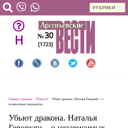
РУБРИКИ
30
№
H
[1723]
Главная страница
Новости
Убьют дракона. Наталья Геворкян – о
независимых кандидатах
Убьют дракона. Наталья
Геворкян – о независимых