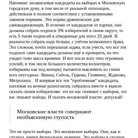
Напомню: независимые кандидаты на выборах в Московскую
городскую думу, в том числе от реальной оппозиции,
действовали в полном соответствии с установленными
законом нормами. Эти нормы драконовские для
самовыдвиженцев. В отличие от кандидатов от партии, они
должны собрать подписи 3% избирателей в своем округе, то
есть 5 тысяч подписей в отведенные для этого 25 дней. В
реальности собрать надо больше, с учётом возможного брака.
Это сложная, почти нереальная задача, если учесть, что все эти
подписи сами кандидаты должны ещё и проверить, на что
уходит тоже масса времени. И вот после всех этих огромных
усилий, в том числе большого количества волонтеров,
избиркомы как под копирку пытаются выключить из гонки
всех неугодных: Яшина, Соболь, Гудкова, Галямину, Жданова,
Митрохина… И впервые все эти "проблемные" кандидаты,
наплевав на вечные разногласия, собрались вместе и вышли
сказать своим избирателям: это не нас снимают с выборов, это
вас лишают выбора. И сказать московской власти: допускай!
Московские власти совершают
необъяснимую глупость
Это не просто выборы. Это московские выборы. Они, как и
столица, имеют федеральное значение. Это выборы в столице,