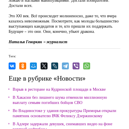
ложью и наглыми манипуляциями. Достали избирателей.
Достали всех.
Это XXI век. Всё происходит молниеносно, даже то, что вчера
казалось невозможным. Посмотрите, как молоды большинство
выступающих кандидатов и те, кто пришли их поддержать.
Будущее – это они. Они, конечно, убьют дракона.
Наталья Геворкян – журналист
Теги:
Еще в рубрике «Новости»
Взрыв в ресторане на Кудринской площади в Москве
В Хакасии без лишнего шума отменили миллионную
выплату семьям погибших бойцов СВО
Во Владивостоке у здания прокуратуры Приморья открыли
памятник основателю ВЧК Феликсу Дзержинскому
В Адлере задержали девушек, снимавших видео на фоне
горящей нефтебазы