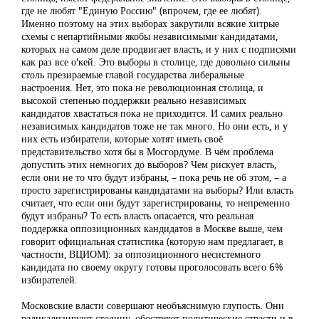
где не любят "Единую Россию" (впрочем, где ее любят).
Именно поэтому на этих выборах закрутили всякие хитрые
схемы с непартийными якобы независимыми кандидатами,
которых на самом деле продвигает власть, и у них с подписями
как раз все о'кей. Это выборы в столице, где довольно сильны
столь презираемые главой государства либеральные
настроения. Нет, это пока не революционная столица, и
высокой степенью поддержки реально независимых
кандидатов хвастаться пока не приходится. И самих реально
независимых кандидатов тоже не так много. Но они есть, и у
них есть избиратели, которые хотят иметь своё
представительство хотя бы в Мосгордуме. В чём проблема
допустить этих немногих до выборов? Чем рискует власть,
если они не то что будут избраны, – пока речь не об этом, – а
просто зарегистрированы кандидатами на выборы? Или власть
считает, что если они будут зарегистрированы, то непременно
будут избраны? То есть власть опасается, что реальная
поддержка оппозиционных кандидатов в Москве выше, чем
говорит официальная статистика (которую нам предлагает, в
частности, ВЦИОМ): за оппозиционного несистемного
кандидата по своему округу готовы проголосовать всего 6%
избирателей.
Московские власти совершают необъяснимую глупость. Они
радикализируют столицу, обостряют политические страсти и в