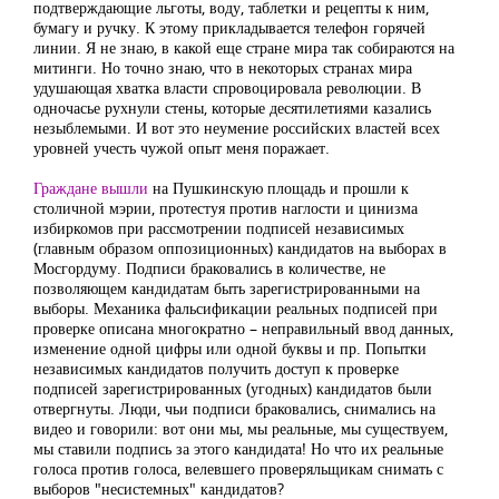
подтверждающие льготы, воду, таблетки и рецепты к ним,
бумагу и ручку. К этому прикладывается телефон горячей
линии. Я не знаю, в какой еще стране мира так собираются на
митинги. Но точно знаю, что в некоторых странах мира
удушающая хватка власти спровоцировала революции. В
одночасье рухнули стены, которые десятилетиями казались
незыблемыми. И вот это неумение российских властей всех
уровней учесть чужой опыт меня поражает.
Граждане вышли
на Пушкинскую площадь и прошли к
столичной мэрии, протестуя против наглости и цинизма
избиркомов при рассмотрении подписей независимых
(главным образом оппозиционных) кандидатов на выборах в
Мосгордуму. Подписи браковались в количестве, не
позволяющем кандидатам быть зарегистрированными на
выборы. Механика фальсификации реальных подписей при
проверке описана многократно – неправильный ввод данных,
изменение одной цифры или одной буквы и пр. Попытки
независимых кандидатов получить доступ к проверке
подписей зарегистрированных (угодных) кандидатов были
отвергнуты. Люди, чьи подписи браковались, снимались на
видео и говорили: вот они мы, мы реальные, мы существуем,
мы ставили подпись за этого кандидата! Но что их реальные
голоса против голоса, велевшего проверяльщикам снимать с
выборов "несистемных" кандидатов?