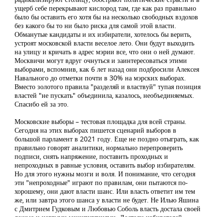
ущерб себе перекрывают кислород там, где как раз правильно
было бы оставить его хотя бы на несколько свободных вздохов
без какого бы то ни было риска для самой этой власти.
Обманутые кандидаты и их избиратели, хотелось бы верить,
устроят московской власти веселое лето. Они будут выходить
на улицу и кричать в адрес мэрии все, что они о ней думают.
Москвичи могут вдруг очнуться и заинтересоваться этими
выборами, вспомнив, как 6 лет назад они подбросили Алексея
Навального до отметки почти в 30% на мэрских выборах.
Вместо золотого правила "разделяй и властвуй" тупая позиция
властей "не пускать" объединила, казалось, необъединяемых.
Спасибо ей за это.
Московские выборы – тестовая площадка для всей страны.
Сегодня на этих выборах пишется сценарий выборов в
большой парламент в 2021 году. Еще не поздно отыграть, как
правильно говорят аналитики, нормально перепроверить
подписи, снять напряжение, поставить проходных и
непроходных в равные условия, оставить выбор избирателям.
Но для этого нужны мозги и воля. И понимание, что сегодня
эти "непроходные" играют по правилам, они пытаются по-
хорошему, они дают власти шанс. Или власть ответит им тем
же, или завтра этого шанса у власти не будет. Не Илью Яшина
с Дмитрием Гудковым и Любовью Соболь власть достала своей