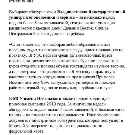
отметила она.
Выбирают абитуриенты и
Владивостокский государственный
университет экономики и сервиса
– за несколько недель
подано более 3 тысяч заявлений, география поступающих
расширяется с каждым днем: Дальний Восток, Сибирь,
Центральная Россия и даже из-за рубежа.
«Стоит отметить, что, выбирая любой образовательный
профиль, студенты погружаются в среду, ориентированную на
практику. ВГУЭС первым среди дальневосточных вузов
перешел на трехлетнее теоретическое обучение: первые три
курса студенты в полном объеме госстандарта изучают теорию,
а на четвертом – отправляются на 8-месячную практику в
качестве штатных сотрудников на предприятия Приморья.
Именно поэтому 95% выпускников университета находят
работу в первый год после выпуска», – добавили в вузе.
В
МГУ имени Невельского
также полным ходом идет
приемная кампания 2019 года. За минувшие недели
абитуриенты подали около 2 тысяч заявлений, и большая часть
из них – на плавательные специальности. Идет оформление
документов иностранным абитуриентам, которые поступают в
Морской университет на разные специальности по
федеральной квоте.