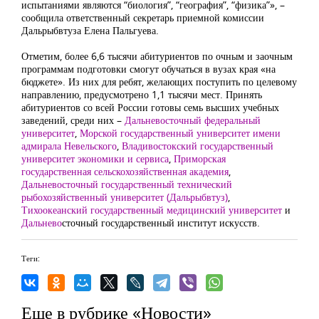
испытаниями являются “биология”, “география”, “физика”», –
сообщила ответственный секретарь приемной комиссии
Дальрыбвтуза Елена Пальгуева.
Отметим, более 6,6 тысячи абитуриентов по очным и заочным
программам подготовки смогут обучаться в вузах края «на
бюджете». Из них для ребят, желающих поступить по целевому
направлению, предусмотрено 1,1 тысячи мест. Принять
абитуриентов со всей России готовы семь высших учебных
заведений, среди них
–
Дальневосточный федеральный
университет
,
Морской государственный университет имени
адмирала Невельского
,
Владивостокский государственный
университет экономики и сервиса
,
Приморская
государственная сельскохозяйственная академия
,
Дальневосточный государственный технический
рыбохозяйственный университет (Дальрыбвтуз)
,
Тихоокеанский государственный медицинский университет
и
Дальнево
сточный государственный институт искусств
.
Теги:
Еще в рубрике «Новости»