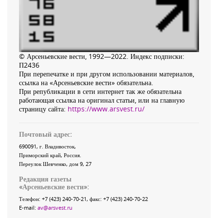
© Арсеньевские вести, 1992—2022. Индекс подписки:
П2436
При перепечатке и при другом использовании материалов,
ссылка на «Арсеньевские вести» обязательна.
При републикации в сети интернет так же обязательна
работающая ссылка на оригинал статьи, или на главную
страницу сайта:
https://www.arsvest.ru/
Почтовый адрес:
690091
, г.
Владивосток
,
Приморский край
,
Россия
.
Переулок Шевченко
, дом 9, 27
Редакция газеты
«
Арсеньевские вести
»:
Телефон:
+7 (423) 240-70-21
, факс:
+7 (423) 240-70-22
E-mail:
av@arsvest.ru