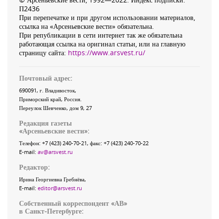
П2436
При перепечатке и при другом использовании материалов,
ссылка на «Арсеньевские вести» обязательна.
При републикации в сети интернет так же обязательна
работающая ссылка на оригинал статьи, или на главную
страницу сайта:
https://www.arsvest.ru/
Почтовый адрес:
690091
, г.
Владивосток
,
Приморский край
,
Россия
.
Переулок Шевченко
, дом 9, 27
Редакция газеты
«
Арсеньевские вести
»:
Телефон:
+7 (423) 240-70-21
, факс:
+7 (423) 240-70-22
E-mail:
av@arsvest.ru
Редактор:
Ирина Георгиевна Гребнёва,
E-mail:
editor@arsvest.ru
Собственный корреспондент «АВ»
в Санкт-Петербурге: