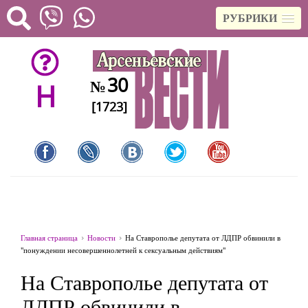
РУБРИКИ
30
№
H
[1723]
Главная страница
Новости
На Ставрополье депутата от ЛДПР обвинили в
"понуждении несовершеннолетней к сексуальным действиям"
На Ставрополье депутата от
ЛДПР обвинили в