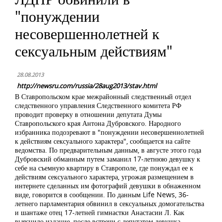
"понуждении
несовершеннолетней к
сексуальным действиям"
28.08.2013
http://newsru.com/russia/28aug2013/stav.html
В Ставропольском крае межрайонный следственный отдел
следственного управления Следственного комитета РФ
проводит проверку в отношении депутата Думы
Ставропольского края Антона Дубровского. Народного
избранника подозревают в "понуждении несовершеннолетней
к действиям сексуального характера", сообщается на сайте
ведомства. По предварительным данным, в августе этого года
Дубровский обманным путем заманил 17-летнюю девушку к
себе на съемную квартиру в Ставрополе, где понуждал ее к
действиям сексуального характера, угрожая размещением в
интернете сделанных им фотографий девушки в обнаженном
виде, говорится в сообщении. По данным Life News, 36-
летнего парламентария обвинил в сексуальных домогательства
и шантаже отец 17-летней гимнастки Анастасии Л. Как
выяснило издание, после встречи с депутатом девушка