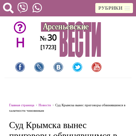
РУБРИКИ
30
№
H
[1723]
Главная страница
Новости
Суд Крымска вынес приговоры обвинявшимся в
халатности чиновникам
Суд Крымска вынес
приговоры обвинявшимся в