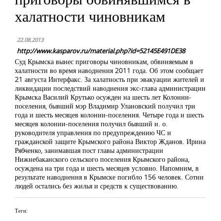
халатности чиновникам
22.08.2013
http://www.kasparov.ru/material.php?id=52145E491DE38
Суд Крымска вынес приговоры чиновникам, обвиняемым в
халатности во время наводнения 2011 года. Об этом сообщает
21 августа Интерфакс. За халатность при эвакуации жителей и
ликвидации последствий наводнения экс-глава администрации
Крымска Василий Крутько осужден на шесть лет Колонии-
поселения, бывший мэр Владимир Улановский получил три
года и шесть месяцев колонии-поселения. Четыре года и шесть
месяцев колонии-поселения получил бывший и. о.
руководителя управления по предупреждению ЧС и
гражданской защите Крымского района Виктор Жданов. Ирина
Рябченко, занимавшая пост главы администрации
Нижнебаканского сельского поселения Крымского района,
осуждена на три года и шесть месяцев условно. Напомним, в
результате наводнения в Крымске погибло 156 человек. Сотни
людей остались без жилья и средств к существованию.
Теги: