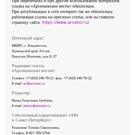
При перепечатке и при другом использовании материалов,
ссылка на «Арсеньевские вести» обязательна.
При републикации в сети интернет так же обязательна
работающая ссылка на оригинал статьи, или на главную
страницу сайта:
https://www.arsvest.ru/
Почтовый адрес:
690091
, г.
Владивосток
,
Приморский край
,
Россия
.
Переулок Шевченко
, дом 9, 27
Редакция газеты
«
Арсеньевские вести
»:
Телефон:
+7 (423) 240-70-21
, факс:
+7 (423) 240-70-22
E-mail:
av@arsvest.ru
Редактор:
Ирина Георгиевна Гребнёва,
E-mail:
editor@arsvest.ru
Собственный корреспондент «АВ»
в Санкт-Петербурге:
Романенко Татьяна Гаврииловна,
Телефон: 8-921-765-5754,