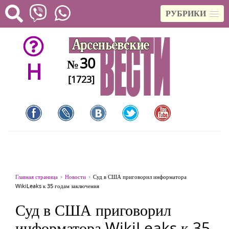
РУБРИКИ
30
№
H
[1723]
Главная страница
Новости
Суд в США приговорил информатора
WikiLeaks к 35 годам заключения
Суд в США приговорил
информатора WikiLeaks к 35