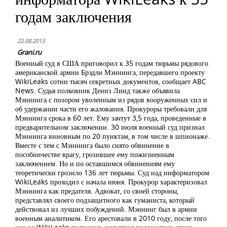
годам заключения
22.08.2013
Grani.ru
Военный суд в США приговорил к 35 годам тюрьмы рядового
американской армии Брэдли Мэннинга, передавшего проекту
WikiLeaks сотни тысяч секретных документов, сообщает ABC
News. Судья полковник Дениз Линд также объявила
Мэннинга с позором уволенным из рядов вооруженных сил и
об удержании части его жалования. Прокуроры требовали для
Мэннинга срока в 60 лет. Ему зачтут 3,5 года, проведенные в
предварительном заключении. 30 июля военный суд признал
Мэннинга виновным по 20 пунктам, в том числе в шпионаже.
Вместе с тем с Мэннинга было снято обвинение в
пособничестве врагу, грозившее ему пожизненным
заключением. Но и по оставшимся обвинениям ему
теоретически грозило 136 лет тюрьмы. Суд над информатором
WikiLeaks проходил с начала июня. Прокурор характеризовал
Мэннинга как предателя. Адвокат, со своей стороны,
представлял своего подзащитного как гуманиста, который
действовал из лучших побуждений. Мэннинг был в армии
военным аналитиком. Его арестовали в 2010 году, после того