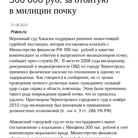
в милиции почку
21.08.2013
Pravo.ru
Верховный суд Хакасии поддержал решение нижестоящей
судебной инстанции, которая постановила взыскать с
Министерства финансов РФ 300 тыс. рублей в качестве
компенсации за отбитую в вытрезвителе милиционером почку,
сообщает пресс-служба ВС. В августе 2008 года милиционер,
дежуривший в медвытрезвителе ОВД по городу Черногорску,
применил физическое насилие по отношению к одному из
задержанных. Как говорится в сообщении, он «с целью
проведения личного досмотра» нанес гражданину сильный
удар сзади справа в область поясницы. Этим были причинены
такого рода повреждения правой почке, что ее пришлось
удалить. Приговором Черногорского городского суда в ноябре
2010 года милиционер был виновным в превышении
должностных полномочий (п. «а» ч. 3 ст. 286 УК РФ).
Абаканский городской суд по иску пострадавшего вынес
постановление о взыскании с Минфина 300 тыс. рублей в счет
компенсации морального вреда. Министерство финансов