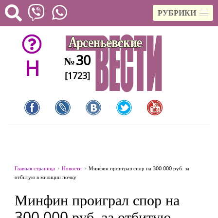
РУБРИКИ
30
№
H
[1723]
Главная страница
Новости
Минфин проиграл спор на 300 000 руб. за
отбитую в милиции почку
Минфин проиграл спор на
300 000 руб. за отбитую