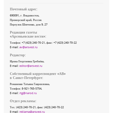
Почтовый адрес:
690091
, г.
Владивосток
,
Приморский край
,
Россия
.
Переулок Шевченко
, дом 9, 27
Редакция газеты
«
Арсеньевские вести
»:
Телефон:
+7 (423) 240-70-21
, факс:
+7 (423) 240-70-22
E-mail:
av@arsvest.ru
Редактор:
Ирина Георгиевна Гребнёва,
E-mail:
editor@arsvest.ru
Собственный корреспондент «АВ»
в Санкт-Петербурге:
Романенко Татьяна Гаврииловна,
Телефон: 8-921-765-5754,
E-mail:
rtg@narod.ru
Отдел рекламы:
Тел.: (423) 240-70-21, факс: (423) 240-70-22
E-mail:
reklama@arsvest.ru