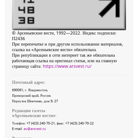
© Арсеньевские вести, 1992—2022. Индекс подписки:
П2436
При перепечатке и при другом использовании материалов,
ссылка на «Арсеньевские вести» обязательна.
При републикации в сети интернет так же обязательна
работающая ссылка на оригинал статьи, или на главную
страницу сайта:
https://www.arsvest.ru/
Почтовый адрес:
690091
, г.
Владивосток
,
Приморский край
,
Россия
.
Переулок Шевченко
, дом 9, 27
Редакция газеты
«
Арсеньевские вести
»:
Телефон:
+7 (423) 240-70-21
, факс:
+7 (423) 240-70-22
E-mail:
av@arsvest.ru