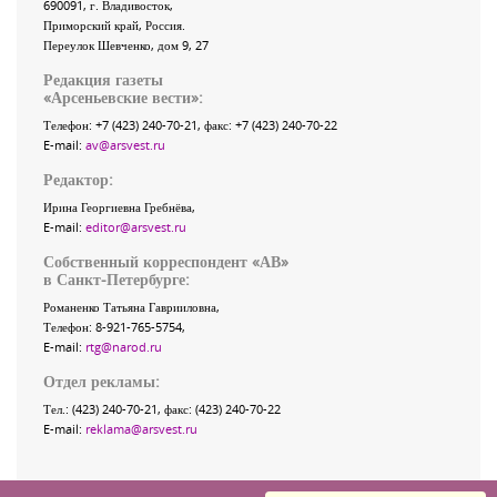
690091
, г.
Владивосток
,
Приморский край
,
Россия
.
Переулок Шевченко
, дом 9, 27
Редакция газеты
«
Арсеньевские вести
»:
Телефон:
+7 (423) 240-70-21
, факс:
+7 (423) 240-70-22
E-mail:
av@arsvest.ru
Редактор:
Ирина Георгиевна Гребнёва,
E-mail:
editor@arsvest.ru
Собственный корреспондент «АВ»
в Санкт-Петербурге:
Романенко Татьяна Гаврииловна,
Телефон: 8-921-765-5754,
E-mail:
rtg@narod.ru
Отдел рекламы:
Тел.: (423) 240-70-21, факс: (423) 240-70-22
E-mail:
reklama@arsvest.ru