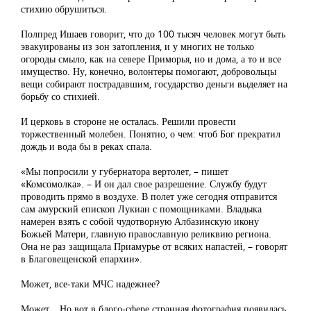
стихию обрушиться.
Полпред Ишаев говорит, что до 100 тысяч человек могут быть
эвакуированы из зон затопления, и у многих не только
огороды смыло, как на севере Приморья, но и дома, а то и все
имущество. Ну, конечно, волонтеры помогают, добровольцы
вещи собирают пострадавшим, государство деньги выделяет на
борьбу со стихией.
И церковь в стороне не осталась. Решили провести
торжественный молебен. Понятно, о чем: чтоб Бог прекратил
дождь и вода бы в реках спала.
«Мы попросили у губернатора вертолет, – пишет
«Комсомолка». – И он дал свое разрешение. Службу будут
проводить прямо в воздухе. В полет уже сегодня отправится
сам амурский епископ Лукиан с помощниками. Владыка
намерен взять с собой чудотворную Албазинскую икону
Божьей Матери, главную православную реликвию региона.
Она не раз защищала Приамурье от всяких напастей, – говорят
в Благовещенской епархии».
Может, все-таки МЧС надежнее?
Может… Но вот в блого-сфере странная фотография появилась.