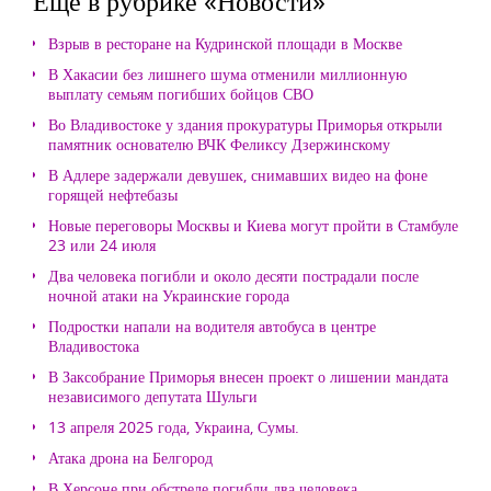
Еще в рубрике «Новости»
Взрыв в ресторане на Кудринской площади в Москве
В Хакасии без лишнего шума отменили миллионную
выплату семьям погибших бойцов СВО
Во Владивостоке у здания прокуратуры Приморья открыли
памятник основателю ВЧК Феликсу Дзержинскому
В Адлере задержали девушек, снимавших видео на фоне
горящей нефтебазы
Новые переговоры Москвы и Киева могут пройти в Стамбуле
23 или 24 июля
Два человека погибли и около десяти пострадали после
ночной атаки на Украинские города
Подростки напали на водителя автобуса в центре
Владивостока
В Заксобрание Приморья внесен проект о лишении мандата
независимого депутата Шульги
13 апреля 2025 года, Украина, Сумы.
Атака дрона на Белгород
В Херсоне при обстреле погибли два человека