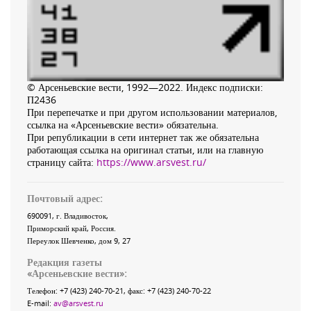
© Арсеньевские вести, 1992—2022. Индекс подписки:
П2436
При перепечатке и при другом использовании материалов,
ссылка на «Арсеньевские вести» обязательна.
При републикации в сети интернет так же обязательна
работающая ссылка на оригинал статьи, или на главную
страницу сайта:
https://www.arsvest.ru/
Почтовый адрес:
690091
, г.
Владивосток
,
Приморский край
,
Россия
.
Переулок Шевченко
, дом 9, 27
Редакция газеты
«
Арсеньевские вести
»:
Телефон:
+7 (423) 240-70-21
, факс:
+7 (423) 240-70-22
E-mail:
av@arsvest.ru