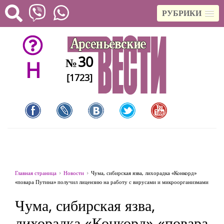
РУБРИКИ
30
№
H
[1723]
Главная страница
Новости
Чума, сибирская язва, лихорадка «Конкорд»
«повара Путина» получил лицензию на работу с вирусами и микроорганизмами
Чума, сибирская язва,
лихорадка «Конкорд» «повара