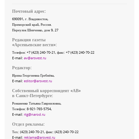
Почтовый адрес:
690091
, г.
Владивосток
,
Приморский край
,
Россия
.
Переулок Шевченко
, дом 9, 27
Редакция газеты
«
Арсеньевские вести
»:
Телефон:
+7 (423) 240-70-21
, факс:
+7 (423) 240-70-22
E-mail:
av@arsvest.ru
Редактор:
Ирина Георгиевна Гребнёва,
E-mail:
editor@arsvest.ru
Собственный корреспондент «АВ»
в Санкт-Петербурге:
Романенко Татьяна Гаврииловна,
Телефон: 8-921-765-5754,
E-mail:
rtg@narod.ru
Отдел рекламы:
Тел.: (423) 240-70-21, факс: (423) 240-70-22
E-mail:
reklama@arsvest.ru