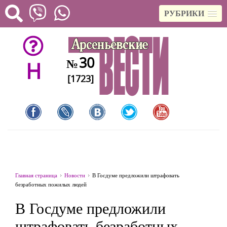
РУБРИКИ
30
№
H
[1723]
Главная страница
Новости
В Госдуме предложили штрафовать
безработных пожилых людей
В Госдуме предложили
штрафовать безработных